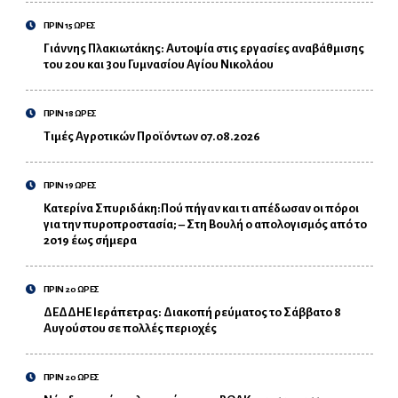
ΠΡΙΝ 15 ΩΡΕΣ
Γιάννης Πλακιωτάκης: Αυτοψία στις εργασίες αναβάθμισης
του 2ου και 3ου Γυμνασίου Αγίου Νικολάου
ΠΡΙΝ 18 ΩΡΕΣ
Τιμές Αγροτικών Προϊόντων 07.08.2026
ΠΡΙΝ 19 ΩΡΕΣ
Κατερίνα Σπυριδάκη:Πού πήγαν και τι απέδωσαν οι πόροι
για την πυροπροστασία; – Στη Βουλή ο απολογισμός από το
2019 έως σήμερα
ΠΡΙΝ 20 ΩΡΕΣ
ΔΕΔΔΗΕ Ιεράπετρας: Διακοπή ρεύματος το Σάββατο 8
Αυγούστου σε πολλές περιοχές
ΠΡΙΝ 20 ΩΡΕΣ