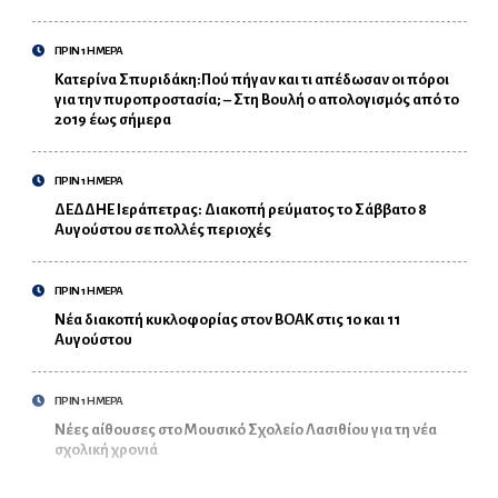
ΠΡΙΝ 1 ΗΜΕΡΑ
Κατερίνα Σπυριδάκη:Πού πήγαν και τι απέδωσαν οι πόροι
για την πυροπροστασία; – Στη Βουλή ο απολογισμός από το
2019 έως σήμερα
ΠΡΙΝ 1 ΗΜΕΡΑ
ΔΕΔΔΗΕ Ιεράπετρας: Διακοπή ρεύματος το Σάββατο 8
Αυγούστου σε πολλές περιοχές
ΠΡΙΝ 1 ΗΜΕΡΑ
Νέα διακοπή κυκλοφορίας στον ΒΟΑΚ στις 10 και 11
Αυγούστου
ΠΡΙΝ 1 ΗΜΕΡΑ
Νέες αίθουσες στο Μουσικό Σχολείο Λασιθίου για τη νέα
σχολική χρονιά