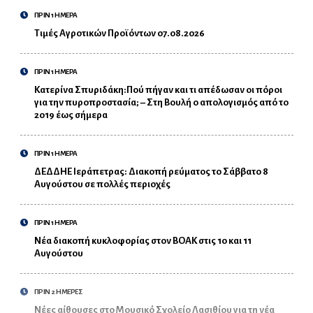
ΠΡΙΝ 1 ΗΜΕΡΑ
Τιμές Αγροτικών Προϊόντων 07.08.2026
ΠΡΙΝ 1 ΗΜΕΡΑ
Κατερίνα Σπυριδάκη:Πού πήγαν και τι απέδωσαν οι πόροι
για την πυροπροστασία; – Στη Βουλή ο απολογισμός από το
2019 έως σήμερα
ΠΡΙΝ 1 ΗΜΕΡΑ
ΔΕΔΔΗΕ Ιεράπετρας: Διακοπή ρεύματος το Σάββατο 8
Αυγούστου σε πολλές περιοχές
ΠΡΙΝ 1 ΗΜΕΡΑ
Νέα διακοπή κυκλοφορίας στον ΒΟΑΚ στις 10 και 11
Αυγούστου
ΠΡΙΝ 2 ΗΜΕΡΕΣ
Νέες αίθουσες στο Μουσικό Σχολείο Λασιθίου για τη νέα