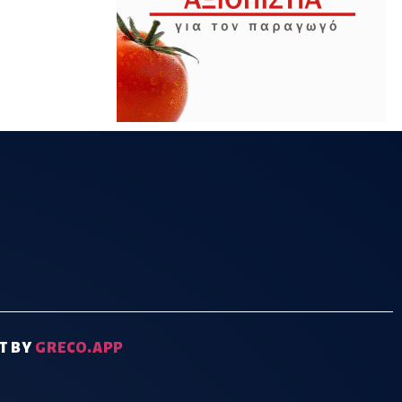
T BY
GRECO.APP