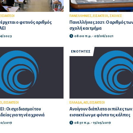
,
,
ΕΙΣΑΚΤΕΟΙ
ΠΑΝΕΛΛΗΝΙΕΣ
ΕΙΣΑΚΤΕΟΙ
ΣΧΟΛΕΣ
νέρχεται ο φετινός αριθμός
Πανελλήνιες 2021: Ο αριθμός τω
ΑΕΙ
σχολή και τμήμα
/04/2023
08:00 π.μ. - 09/06/2021
ΕΝΟΤΗΤΕΣ
,
,
,
ΕΙ
ΕΙΣΑΚΤΕΟΙ
ΕΛΛΑΔΑ
ΑΕΙ
ΕΙΣΑΚΤΕΟΙ
ΕΙ : Οι σχεδιασμοί του
Ανοίγουν διάπλατα οι πύλες των 
είας για τη νέα χρονιά
εισακτέων με φόντο τις κάλπες
/10/2019
08:31 π.μ. - 15/05/2019