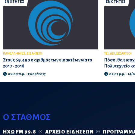
ΕΝΟΤΗΤΕΣ
ΕΝΟΤΗΤΕΣ
,
,
,
ΠΑΝΕΛΛΗΝΙΕΣ
ΕΙΣΑΚΤΕΟΙ
ΤΕΙ
ΑΕΙ
ΕΙΣΑΚΤΕΟΙ
Στους 69.490 ο αριθμός των εισακτέων για το
Πόσοι θα εισαχ
2017 - 2018
Πολυτεχνείο κα
09:09 π.μ. - 15/03/2017
05:07 μ.μ. - 14/
Ο ΣΤΑΘΜΟΣ
ΗΧΏ FM 99.8
ΑΡΧΕΊΟ ΕΙΔΉΣΕΩΝ
ΠΡΌΓΡΑΜΜ