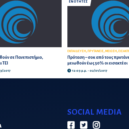
ΕΝΟΤΗΤΕΣ
,
,
,
ΕΚΠΑΙΔΕΥΣΗ
ΠΡΥΤΑΝΕΙΣ
ΜΕΙΩΣΗ
ΕΙΣΑΚΤ
θούν σε Πανεπιστήμιο,
Πρόταση – σοκ από τους πρυτάνε
ι ΤΕΙ
μειωθούν έως 50% οι εισακτέοι
03/2017
12:03 μ.μ. - 02/01/2017
SOCIAL MEDIA
Α