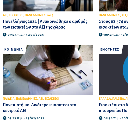
,
,
,
,
ΑΕΙ
ΕΙΣΑΚΤΕΟΙ
ΠΑΝΕΛΛΗΝΙΕΣ 2024
ΠΑΝΕΛΛΗΝΙΕΣ
ΑΕΙ
Πανελλήνιες 2024 | Ανακοινώθηκε ο αριθμός
Στους 68.574 α
των εισακτέων στα ΑΕΙ της χώρας
εισακτέων στα 
09:24 π.μ. - 15/05/2024
10:52 π.μ. - 12
ΚΟΙΝΩΝΙΑ
ΕΝΟΤΗΤΕΣ
,
,
,
,
,
ΠΑΙΔΕΙΑ
ΠΑΝΕΛΛΗΝΙΕΣ
ΑΕΙ
ΕΙΣΑΚΤΕΟΙ
ΕΛΛΑΔΑ
ΠΑΙΔΕΙΑ
Α
Πανεπιστήμια: Λιγότεροι εισακτέοι στα
Εισακτέοι στα Α
κεντρικά ΑΕΙ
υπουργείου Παιδ
07:29 π.μ. - 23/02/2021
08:34 π.μ. - 10