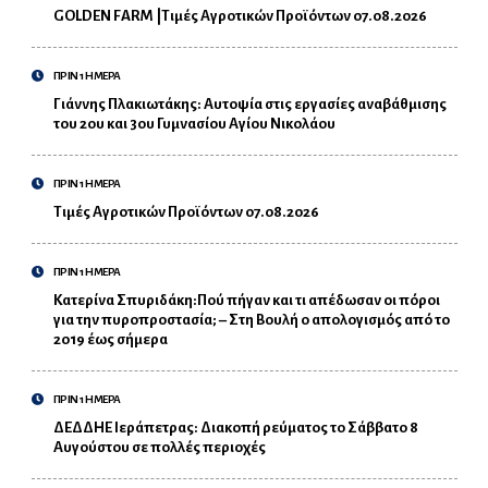
GOLDEN FARM |Τιμές Αγροτικών Προϊόντων 07.08.2026
ΠΡΙΝ 1 ΗΜΕΡΑ
Γιάννης Πλακιωτάκης: Αυτοψία στις εργασίες αναβάθμισης
του 2ου και 3ου Γυμνασίου Αγίου Νικολάου
ΠΡΙΝ 1 ΗΜΕΡΑ
Τιμές Αγροτικών Προϊόντων 07.08.2026
ΠΡΙΝ 1 ΗΜΕΡΑ
Κατερίνα Σπυριδάκη:Πού πήγαν και τι απέδωσαν οι πόροι
για την πυροπροστασία; – Στη Βουλή ο απολογισμός από το
2019 έως σήμερα
ΠΡΙΝ 1 ΗΜΕΡΑ
ΔΕΔΔΗΕ Ιεράπετρας: Διακοπή ρεύματος το Σάββατο 8
Αυγούστου σε πολλές περιοχές