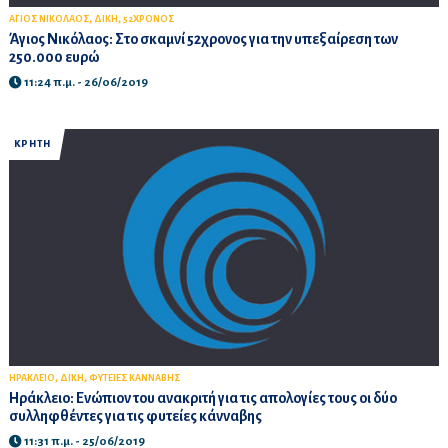
,
,
ΑΓΙΟΣ ΝΙΚΟΛΑΟΣ
ΔΙΚΗ
52ΧΡΟΝΟΣ
Άγιος Νικόλαος: Στο σκαμνί 52χρονος για την υπεξαίρεση των
250.000 ευρώ
11:24 π.μ. - 26/06/2019
ΚΡΗΤΗ
,
,
ΗΡΑΚΛΕΙΟ
ΔΙΚΗ
ΦΥΤΕΙΕΣ ΚΑΝΝΑΒΗΣ
Ηράκλειο: Ενώπιον του ανακριτή για τις απολογίες τους οι δύο
συλληφθέντες για τις φυτείες κάνναβης
11:31 π.μ. - 25/06/2019