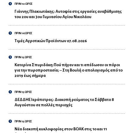
ΠΡΙΝ 10 ΩΡΕΣ
Γιάννης Πλακιωτάκης: Αυτοψία στις εργασίες αναβάθμισης
του 2ου και 3ου Γυμνασίου Αγίου Νικολάου
ΠΡΙΝ 14 ΩΡΕΣ
Τιμές Αγροτικών Προϊόντων 07.08.2026
ΠΡΙΝ 15 ΩΡΕΣ
Κατερίνα Σπυριδάκη:Πού πήγαν και τι απέδωσαν οι πόροι
για την πυροπροστασία; – Στη Βουλή ο απολογισμός από το
2019 έως σήμερα
ΠΡΙΝ 15 ΩΡΕΣ
ΔΕΔΔΗΕ Ιεράπετρας: Διακοπή ρεύματος το Σάββατο 8
Αυγούστου σε πολλές περιοχές
ΠΡΙΝ 15 ΩΡΕΣ
Νέα διακοπή κυκλοφορίας στον ΒΟΑΚ στις 10 και 11