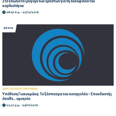
Στο εδώλιο το ζευγάρι των εραστών για τη δολοφονία του
καρδιολόγου
08:41 π.μ. - 02/12/2019
ΚΡΗΤΗ
,
ΔΙΚΗ
ΥΠΟΘΕΣΗ ΓΙΑΚΟΥΜΑΚΗ
Υπόθεση Γιακουμάκη: Το ξέσπασμα του εισαγγελέα – Σπουδαστής
έπαθε… αμνησία
03:27 μ.μ. - 04/11/2019