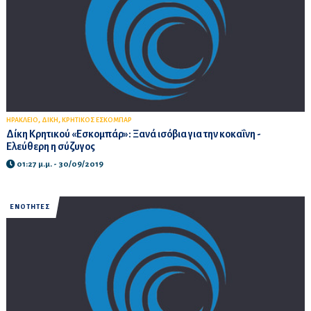
,
,
ΗΡΑΚΛΕΙΟ
ΔΙΚΗ
ΚΡΗΤΙΚΟΣ ΕΣΚΟΜΠΑΡ
Δίκη Κρητικού «Εσκομπάρ»: Ξανά ισόβια για την κοκαΐνη -
Ελεύθερη η σύζυγος
01:27 μ.μ. - 30/09/2019
ΕΝΟΤΗΤΕΣ