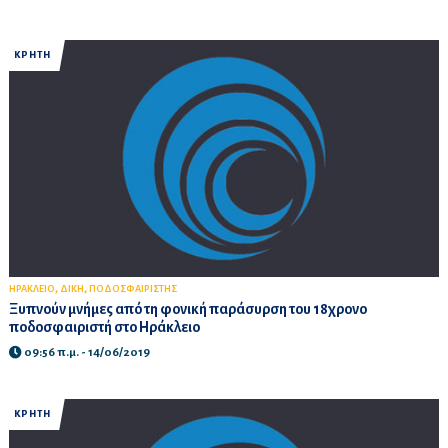
ΚΡΗΤΗ
,
,
ΗΡΑΚΛΕΙΟ
ΔΙΚΗ
ΠΟΔΟΣΦΑΙΡΙΣΤΗΣ
Ξυπνούν μνήμες από τη φονική παράσυρση του 18χρονο
ποδοσφαιριστή στο Ηράκλειο
09:56 π.μ. - 14/06/2019
ΚΡΗΤΗ