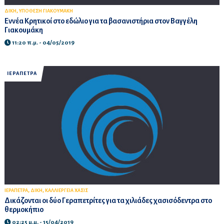
,
ΔΙΚΗ
ΥΠΟΘΕΣΗ ΓΙΑΚΟΥΜΑΚΗ
Εννέα Κρητικοί στο εδώλιο για τα βασανιστήρια στον Βαγγέλη
Γιακουμάκη
11:20 π.μ. - 04/05/2019
ΙΕΡΑΠΕΤΡΑ
,
,
ΙΕΡΑΠΕΤΡΑ
ΔΙΚΗ
ΚΑΛΛΙΕΡΓΕΙΑ ΧΑΣΙΣ
Δικάζονται οι δύο Γεραπετρίτες για τα χιλιάδες χασισόδεντρα στο
θερμοκήπιο
02:25 μ.μ. - 15/04/2019