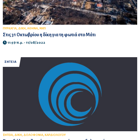
,
,
,
ΠΥΡΚΑΓΙΑ
ΔΙΚΗ
ΑΘΗΝΑ
ΜΑΤΙ
Στις 31 Οκτωβρίου η δίκη για τη φωτιά στο Μάτι
11:59 π.μ. - 11/08/2022
ΣΗΤΕΙΑ
,
,
,
ΣΗΤΕΙΑ
ΔΙΚΗ
ΔΟΛΟΦΟΝΙΑ
ΚΑΡΔΙΟΛΟΓΟΥ