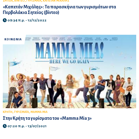
,
,
,
ΣΗΤΕΙΑ
ΒΙΝΤΕΟ
ΓΥΡΙΣΜΑΤΑ
ΚΑΠΕΤΑΝ ΜΙΧΑΛΗΣ
«Καπετάν Μιχάλης»: Τα παρασκήνια των γυρισμάτων στα
Περβολάκια Σητείας (βίντεο)
09:34 π.μ. - 12/12/2022
ΚΟΙΝΩΝΙΑ
,
,
ΚΡΗΤΗ
ΓΥΡΙΣΜΑΤΑ
MAMMA MIA
Στην Κρήτη τα γυρίσματα του «Mamma Mia 3»
07:20 π.μ. - 13/07/2021