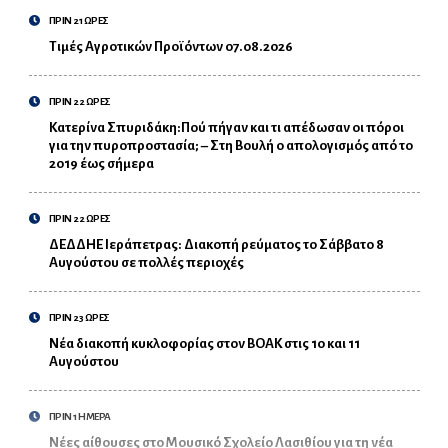
ΠΡΙΝ 21 ΩΡΕΣ
Τιμές Αγροτικών Προϊόντων 07.08.2026
ΠΡΙΝ 22 ΩΡΕΣ
Κατερίνα Σπυριδάκη:Πού πήγαν και τι απέδωσαν οι πόροι
για την πυροπροστασία; – Στη Βουλή ο απολογισμός από το
2019 έως σήμερα
ΠΡΙΝ 22 ΩΡΕΣ
ΔΕΔΔΗΕ Ιεράπετρας: Διακοπή ρεύματος το Σάββατο 8
Αυγούστου σε πολλές περιοχές
ΠΡΙΝ 23 ΩΡΕΣ
Νέα διακοπή κυκλοφορίας στον ΒΟΑΚ στις 10 και 11
Αυγούστου
ΠΡΙΝ 1 ΗΜΕΡΑ
Νέες αίθουσες στο Μουσικό Σχολείο Λασιθίου για τη νέα