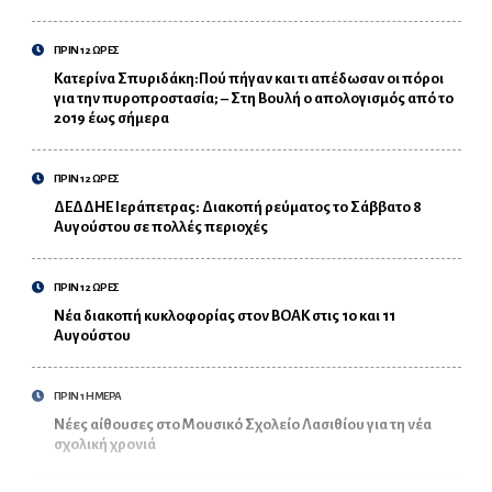
ΠΡΙΝ 12 ΩΡΕΣ
Κατερίνα Σπυριδάκη:Πού πήγαν και τι απέδωσαν οι πόροι
για την πυροπροστασία; – Στη Βουλή ο απολογισμός από το
2019 έως σήμερα
ΠΡΙΝ 12 ΩΡΕΣ
ΔΕΔΔΗΕ Ιεράπετρας: Διακοπή ρεύματος το Σάββατο 8
Αυγούστου σε πολλές περιοχές
ΠΡΙΝ 12 ΩΡΕΣ
Νέα διακοπή κυκλοφορίας στον ΒΟΑΚ στις 10 και 11
Αυγούστου
ΠΡΙΝ 1 ΗΜΕΡΑ
Νέες αίθουσες στο Μουσικό Σχολείο Λασιθίου για τη νέα
σχολική χρονιά