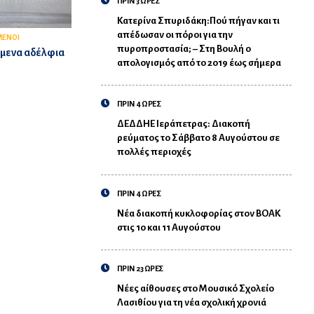
ΠΡΙΝ 3 ΩΡΕΣ
Κατερίνα Σπυριδάκη:Πού πήγαν και τι
απέδωσαν οι πόροι για την
ΜΕΝΟΙ
πυροπροστασία; – Στη Βουλή ο
ύμενα αδέλφια
απολογισμός από το 2019 έως σήμερα
ΠΡΙΝ 4 ΩΡΕΣ
ΔΕΔΔΗΕ Ιεράπετρας: Διακοπή
ρεύματος το Σάββατο 8 Αυγούστου σε
πολλές περιοχές
ΠΡΙΝ 4 ΩΡΕΣ
Νέα διακοπή κυκλοφορίας στον ΒΟΑΚ
στις 10 και 11 Αυγούστου
ΠΡΙΝ 23 ΩΡΕΣ
Νέες αίθουσες στο Μουσικό Σχολείο
Λασιθίου για τη νέα σχολική χρονιά