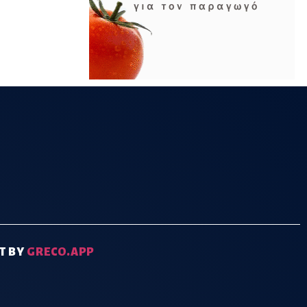
T BY
GRECO.APP