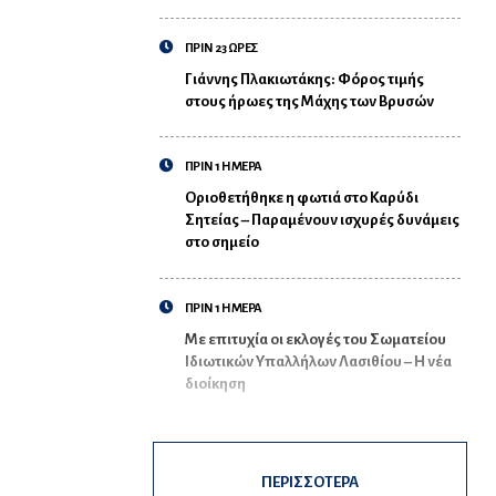
ΠΡΙΝ 23 ΩΡΕΣ
Γιάννης Πλακιωτάκης: Φόρος τιμής
στους ήρωες της Μάχης των Βρυσών
ΠΡΙΝ 1 ΗΜΕΡΑ
Οριοθετήθηκε η φωτιά στο Καρύδι
Σητείας – Παραμένουν ισχυρές δυνάμεις
στο σημείο
ΠΡΙΝ 1 ΗΜΕΡΑ
Με επιτυχία οι εκλογές του Σωματείου
Ιδιωτικών Υπαλλήλων Λασιθίου – Η νέα
διοίκηση
ΠΕΡΙΣΣΟΤΕΡΑ