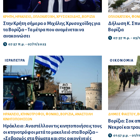
,
,
,
,
,
ΚΡΗΤΗ
ΗΡΑΚΛΕΙΟ
ΟΠΛΟΚΑΤΟΧΗ
ΧΡΥΣΟΧΟΙΔΗΣ
ΒΟΡΙΖΙΑ
ΟΠΛΟΚΑΤΟΧΗ
ΦΟΝ
Στην Κρήτη σήμερα ο Μιχάλης Χρυσοχοΐδης για
Δήλωση Κ. Σπυρ
τα Βορίζια – Τα μέτρα που αναμένεται να
Βορίζια
ανακοινώσει
07:37 π.μ. - 05/
07:57 π.μ. - 07/11/2025
ΙΕΡΑΠΕΤΡΑ
ΟΙΚΟΝΟΜΙΑ
,
,
,
,
,
ΗΡΑΚΛΕΙΟ
ΚΤΗΝΟΤΡΟΦΟΙ
ΦΟΝΙΚΟ
ΒΟΡΙΖΙΑ
ΑΝΑΣΤΟΛΗ
ΔΗΜΟΣ ΦΑΙΣΤΟΥ
Β
ΚΙΝΗΤΟΠΟΙΗΣΕΩΝ
Βορίζια: Σοκ α
Ηράκλειο: Αναστέλλουν τις κινητοποιήσεις τους
Νεκροί και τρα
οι κτηνοτρόφοι μετά το μακελειό στα Βορίζια –
01:57 μ.μ. - 01/
«Σεβασμός στα θύματα και στις οικογένειές