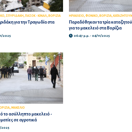
,
,
,
,
,
,
ΙΚΟ
ΣΠΥΡΙΔΑΚΗ
ΠΑΣΟΚ - ΚΙΝΑΛ
ΒΟΡΙΖΙΑ
ΗΡΑΚΛΕΙΟ
ΦΟΝΙΚΟ
ΒΟΡΙΖΙΑ
ΚΑΤΑΖΗΤΟΥ
ιδάκη για την Τραγωδία στα
Παραδόθηκαν τα τρία καταζητο
για το μακελειό στα Βορίζια
11/2025
06:47 μ.μ. - 04/11/2025
,
ΟΡΙΖΙΑ
ΜΑΚΕΛΙΟ
πό το ασύλληπτο μακελειό -
υματίες σε αγροτικά
11/2025