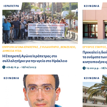
ΙΕΡΑΠΕΤΡΑ
ΚΟΙΝΩΝΙΑ
,
,
,
ΕΠΙΤΡΟΠΗ ΑΓΩΝΑ ΙΕΡΑΠΕΤΡΑΣ
ΣΥΛΛΑΛΗΤΗΡΙΟ
ΒΕΝΙΖΕΛΕΙΟ
ΕΡΥΘΡΟΣ ΣΤΑΥΡΟΣ
ΔΗΜΟΣΙΑ ΥΓΕΙΑ
Προκαλεί η διο
Η Επιτροπή Αγώνα Ιεράπετρας στο
τα ονόματα των
συλλαλητήριο για την υγεία στο Ηράκλειο
κινητοποιήσεις 
09:45 π.μ. - 19/10/2023
12:00 μ.μ. - 18/
ΚΟΙΝΩΝΙΑ
ΚΟΙΝΩΝΙΑ