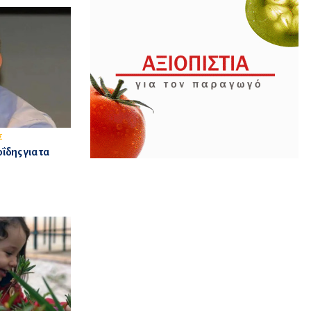
Σ
δης για τα