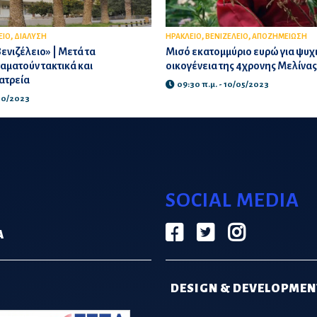
,
,
,
ΕΙΟ
ΔΙΑΛΥΣΗ
ΗΡΑΚΛΕΙΟ
ΒΕΝΙΖΕΛΕΙΟ
ΑΠΟΖΗΜΕΙΩΣΗ
ενιζέλειο» | Μετά τα
Μισό εκατομμύριο ευρώ για ψυχ
αματούν τακτικά και
οικογένεια της 4χρονης Μελίνας
ατρεία
09:30 π.μ. - 10/05/2023
/10/2023
SOCIAL MEDIA
Α
DESIGN & DEVELOPMEN