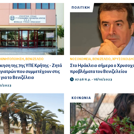
ΠΟΛΙΤΙΚΗ
,
,
,
,
ΚΙΝΗΤΟΠΟΙΗΣΗ
ΒΕΝΙΖΕΛΕΙΟ
ΝΟΣΟΚΟΜΕΙΑ
ΒΕΝΙΖΕΛΕΙΟ
ΧΡΥΣΟΧΟΙΔΗ
ίκηση της 7ης ΥΠΕ Κρήτης - Ζητά
Στο Ηράκλειο σήμερα ο Χρυσοχοΐ
 γιατρών που συμμετέχουν στις
προβλήματα του Βενιζελείου
για το Βενιζέλειο
07:56 π.μ. - 16/10/2023
10/2023
ΚΟΙΝΩΝΙΑ