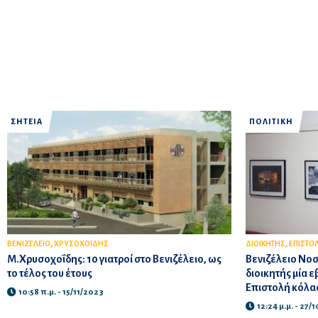
ΣΗΤΕΙΑ
ΠΟΛΙΤΙΚΗ
,
,
ΒΕΝΙΖΕΛΕΙΟ
ΧΡΥΣΟΧΟΙΔΗΣ
ΔΙΟΙΚΗΤΗΣ
ΕΠΙΣΤΟ
Μ.Χρυσοχοΐδης: 10 γιατροί στο Βενιζέλειο, ως
Βενιζέλειο Νοσ
το τέλος του έτους
διοικητής μία ε
Επιστολή κόλα
10:58 π.μ. - 15/11/2023
12:24 μ.μ. - 27/