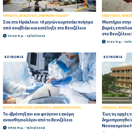
,
,
,
ΗΡΑΚΛΕΙΟ
ΒΕΝΙΖΕΛΕΙΟ
ΠΝΙΓΜΟΝΗ ΠΑΙΔΙΟΥ
ΚΑΤΑΓΓΕΛΙΕΣ
ΒΕΝΙΖ
Σοκ στο Ηράκλειο: 18 μηνών κοριτσάκι πνίγηκε
Μυστήριο στην 
από σουβλάκι και κατέληξε στο Βενιζέλειο
βαριές επιπλοκ
στο Βενιζέλει
10:03 π.μ. - 25/07/2025
11:22 π.μ. - 10/
ΚΟΙΝΩΝΙΑ
ΚΟΙΝΩΝΙΑ
,
,
,
,
ΚΡΗΤΗ
ΒΕΝΙΖΕΛΕΙΟ
ΠΑΡΑΙΤΗΣΗ
ΑΝΑΙΣΘΗΣΙΟΛΟΓΟΙ
ΗΡΑΚΛΕΙΟ
ΒΕΝΙΖΕΛ
Τα «βρόντηξαν» και φεύγουν 2 ακόμη
Έως τις αρχές τ
αναισθησιολόγοι από το Βενιζέλειο
δημοπρατηθεί η
Νοσοκομείου 
09:55 π.μ. - 15/03/2024