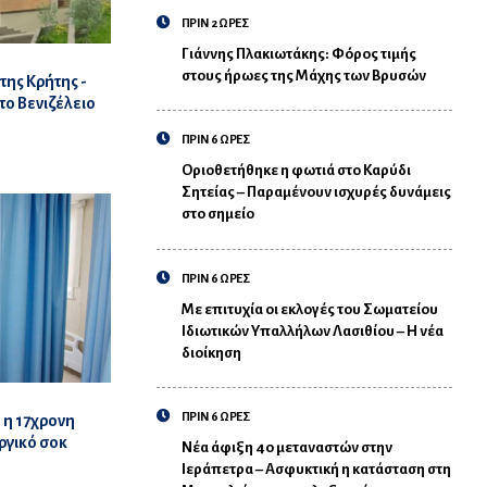
ΠΡΙΝ 2 ΩΡΕΣ
Γιάννης Πλακιωτάκης: Φόρος τιμής
στους ήρωες της Μάχης των Βρυσών
της Κρήτης -
το Βενιζέλειο
ΠΡΙΝ 6 ΩΡΕΣ
Οριοθετήθηκε η φωτιά στο Καρύδι
Σητείας – Παραμένουν ισχυρές δυνάμεις
στο σημείο
ΠΡΙΝ 6 ΩΡΕΣ
Με επιτυχία οι εκλογές του Σωματείου
Ιδιωτικών Υπαλλήλων Λασιθίου – Η νέα
διοίκηση
ΠΡΙΝ 6 ΩΡΕΣ
 η 17χρονη
ργικό σοκ
Νέα άφιξη 40 μεταναστών στην
Ιεράπετρα – Ασφυκτική η κατάσταση στη