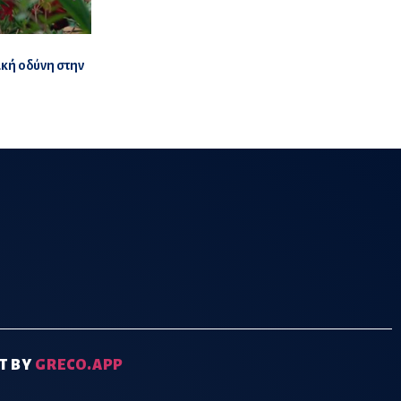
ική οδύνη στην
T BY
GRECO.APP