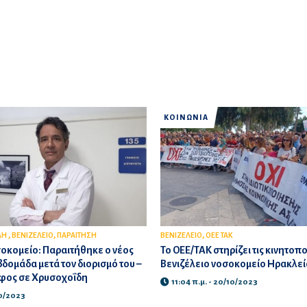
ΚΟΙΝΩΝΙΑ
,
,
,
ΛΗ
ΒΕΝΙΖΕΛΕΙΟ
ΠΑΡΑΙΤΗΣΗ
ΒΕΝΙΖΕΛΕΙΟ
ΟΕΕ ΤΑΚ
οκομείο: Παραιτήθηκε ο νέος
Το ΟΕΕ/ΤΑΚ στηρίζει τις κινητοπο
βδομάδα μετά τον διορισμό του –
Βενιζέλειο νοσοκομείο Ηρακλεί
φος σε Χρυσοχοΐδη
11:04 π.μ. - 20/10/2023
10/2023