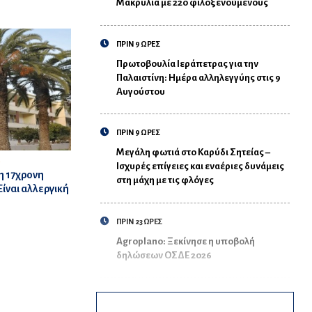
Μακρυλιά με 220 φιλοξενούμενους
ΠΡΙΝ 9 ΩΡΕΣ
Πρωτοβουλία Ιεράπετρας για την
Παλαιστίνη: Ημέρα αλληλεγγύης στις 9
Αυγούστου
ΠΡΙΝ 9 ΩΡΕΣ
Μεγάλη φωτιά στο Καρύδι Σητείας –
Σ
Ισχυρές επίγειες και εναέριες δυνάμεις
η 17χρονη
στη μάχη με τις φλόγες
ίναι αλλεργική
ΠΡΙΝ 23 ΩΡΕΣ
Agroplano: Ξεκίνησε η υποβολή
δηλώσεων ΟΣΔΕ 2026