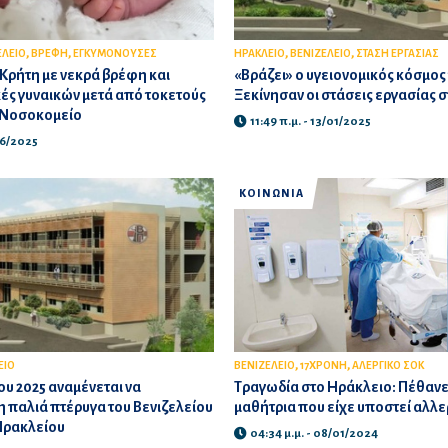
,
,
,
,
ΕΛΕΙΟ
ΒΡΕΦΗ
ΕΓΚΥΜΟΝΟΥΣΕΣ
ΗΡΑΚΛΕΙΟ
ΒΕΝΙΖΕΛΕΙΟ
ΣΤΑΣΗ ΕΡΓΑΣΙΑΣ
Κρήτη με νεκρά βρέφη και
«Βράζει» ο υγειονομικός κόσμος 
ές γυναικών μετά από τοκετούς
Ξεκίνησαν οι στάσεις εργασίας σ
ο Νοσοκομείο
11:49 π.μ. - 13/01/2025
06/2025
ΚΟΙΝΩΝΙΑ
,
,
ΕΙΟ
ΒΕΝΙΖΕΛΕΙΟ
17ΧΡΟΝΗ
ΑΛΕΡΓΙΚΟ ΣΟΚ
ου 2025 αναμένεται να
Τραγωδία στο Ηράκλειο: Πέθανε
 παλιά πτέρυγα του Βενιζελείου
μαθήτρια που είχε υποστεί αλλε
Ηρακλείου
04:34 μ.μ. - 08/01/2024