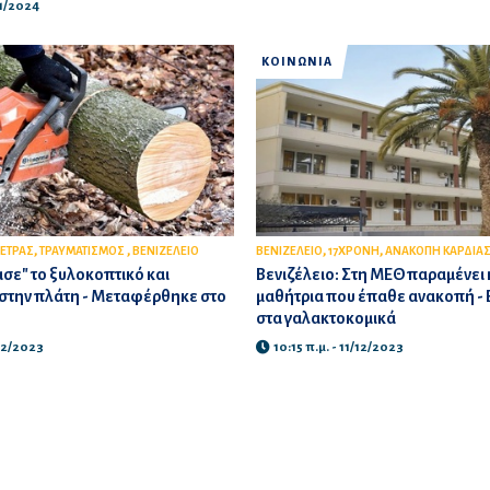
01/2024
ΚΟΙΝΩΝΙΑ
,
,
,
,
ΕΤΡΑΣ
ΤΡΑΥΜΑΤΙΣΜΟΣ
ΒΕΝΙΖΕΛΕΙΟ
ΒΕΝΙΖΕΛΕΙΟ
17ΧΡΟΝΗ
ΑΝΑΚΟΠΗ ΚΑΡΔΙΑ
ισε" το ξυλοκοπτικό και
Βενιζέλειο: Στη ΜΕΘ παραμένει 
 στην πλάτη - Μεταφέρθηκε στο
μαθήτρια που έπαθε ανακοπή - Ε
στα γαλακτοκομικά
/12/2023
10:15 π.μ. - 11/12/2023