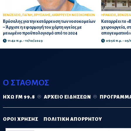
,
,
,
,
ΒΕΝΙΖΕΛΕΙΟ
ΠΑΓΝΗ
ΒΡΥΣΑΛΗΣ
ΚΑΤΑΡΡΕΥΣΗ ΝΟΣΟΚΟΜΕΙΩΝ
ΗΡΑΚΛΕΙΟ
ΒΕΝΙΖΕΛ
Βρύσαλης για την κατάρρευση των νοσοκομείων
Καταρρέει το «Β
– Άρχισε η εφαρμογή του χάρτη υγείας με
χειρουργεία, στ
μειωμένο προϋπολογισμό από το 2024
απογευματινά ι
11:42 π.μ. - 11/10/2023
09:56 π.μ. - 05
Ο ΣΤΑΘΜΟΣ
ΗΧΏ FM 99.8
ΑΡΧΕΊΟ ΕΙΔΉΣΕΩΝ
ΠΡΌΓΡΑΜΜ
ΟΡΟΙ ΧΡΗΣΗΣ
ΠΟΛΙΤΙΚΗ ΑΠΟΡΡΗΤΟΥ