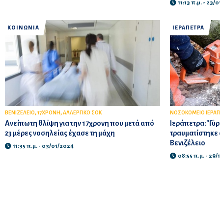
11:13 π.μ. - 23/
ΚΟΙΝΩΝΙΑ
ΙΕΡΑΠΕΤΡΑ
,
,
ΒΕΝΙΖΕΛΕΙΟ
17ΧΡΟΝΗ
ΑΛΛΕΡΓΙΚΟ ΣΟΚ
ΝΟΣΟΚΟΜΕΙΟ ΙΕΡΑΠ
Ανείπωτη θλίψη για την 17χρονη που μετά από
Ιεράπετρα:"Γύρ
23 μέρες νοσηλείας έχασε τη μάχη
τραυματίστηκε
Βενιζέλειο
11:35 π.μ. - 03/01/2024
08:55 π.μ. - 29