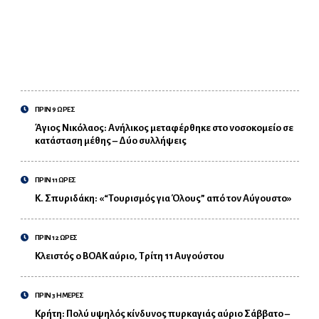
ΠΡΙΝ 9 ΩΡΕΣ
Άγιος Νικόλαος: Ανήλικος μεταφέρθηκε στο νοσοκομείο σε
κατάσταση μέθης – Δύο συλλήψεις
ΠΡΙΝ 11 ΩΡΕΣ
Κ. Σπυριδάκη: «“Τουρισμός για Όλους” από τον Αύγουστο»
ΠΡΙΝ 12 ΩΡΕΣ
Κλειστός ο ΒΟΑΚ αύριο, Τρίτη 11 Αυγούστου
ΠΡΙΝ 3 ΗΜΕΡΕΣ
Κρήτη: Πολύ υψηλός κίνδυνος πυρκαγιάς αύριο Σάββατο –