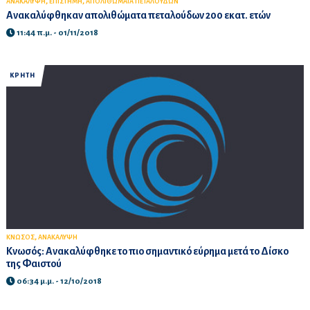
,
,
ΑΝΑΚΑΛΥΨΗ
ΕΠΙΣΤΗΜΗ
ΑΠΟΛΙΘΩΜΑΤΑ ΠΕΤΑΛΟΥΔΩΝ
Ανακαλύφθηκαν απολιθώματα πεταλούδων 200 εκατ. ετών
11:44 π.μ. - 01/11/2018
ΚΡΗΤΗ
,
ΚΝΩΣΟΣ
ΑΝΑΚΑΛΥΨΗ
Κνωσός: Ανακαλύφθηκε το πιο σημαντικό εύρημα μετά το Δίσκο
της Φαιστού
06:34 μ.μ. - 12/10/2018