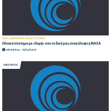
,
,
NASA
ΑΝΑΚΑΛΥΨΗ
ΗΛΙΑΚΟ ΣΥΣΤΗΜΑ
Ηλιακό σύστημα με «δομή» σαν το δικό μας ανακάλυψε η NASA
09:09 π.μ. - 15/12/2017
ΕΝΟΤΗΤΕΣ