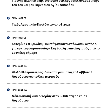
Γιάννης Πλακιωτάκης: Αυτοψία στις εργασίες αναβάθμισης
του 2ου και 3ου Γυμνασίου Αγίου Νικολάου
ΠΡΙΝ 18 ΩΡΕΣ
Τιμές Αγροτικών Προϊόντων 07.08.2026
ΠΡΙΝ 19 ΩΡΕΣ
Κατερίνα Σπυριδάκη:Πού πήγαν και τι απέδωσαν οι πόροι
για την πυροπροστασία; – Στη Βουλή ο απολογισμός από το
2019 έως σήμερα
ΠΡΙΝ 20 ΩΡΕΣ
ΔΕΔΔΗΕ Ιεράπετρας: Διακοπή ρεύματος το Σάββατο 8
Αυγούστου σε πολλές περιοχές
ΠΡΙΝ 20 ΩΡΕΣ
Νέα διακοπή κυκλοφορίας στον ΒΟΑΚ στις 10 και 11
Αυγούστου