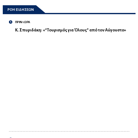
ΡΟΗ ΕΙΔΗΣΕΩΝ
ΠΡΙΝ 1 ΩΡΑ
Κ. Σπυριδάκη: «“Τουρισμός για Όλους” από τον Αύγουστο»