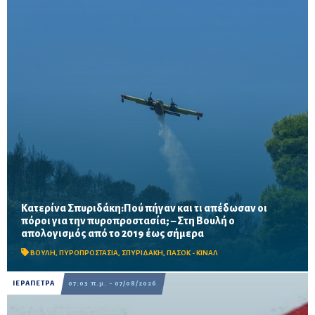
Κατερίνα Σπυριδάκη:Πού πήγαν και τι απέδωσαν οι
πόροι για την πυροπροστασία; – Στη Βουλή ο
Το ΠΑΣΟΚ ζητά πλήρη απολογισμό των χρηματοδοτήσεων από
απολογισμός από το 2019 έως σήμερα
το 2019, στοιχεία για τα προγράμματα «ΑΙΓΙΣ» και AntiNero,
καθώς και απαντήσεις για προσωπικό, οχήματα, ε...
ΒΟΥΛΗ
,
ΠΥΡΟΠΡΟΣΤΑΣΙΑ
,
ΣΠΥΡΙΔΑΚΗ
,
ΠΑΣΟΚ - ΚΙΝΑΛ
ΙΕΡΑΠΕΤΡΑ
07:03 π.μ. - 07/08/2026