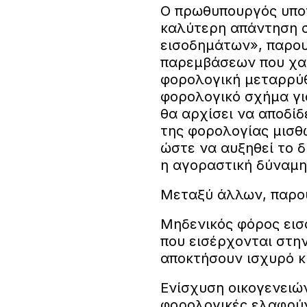
Ο πρωθυπουργός υπογ
καλύτερη απάντηση στ
εισοδημάτων», παρου
παρεμβάσεων που χαρ
φορολογική μεταρρύθ
φορολογικό σχήμα για
θα αρχίσει να αποδίδ
της φορολογίας μισθω
ώστε να αυξηθεί το δ
η αγοραστική δύναμη
Μεταξύ άλλων, παρο
Μηδενικός φόρος εισ
που εισέρχονται στη
αποκτήσουν ισχυρό κ
Ενίσχυση οικογενειών
φορολογικές ελαφρύν