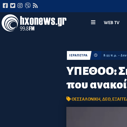
WEB TV
ΙΕΡΑΠΕΤΡΑ
8:55 π.μ. - Δ
ΥΠΕΘΟΟ: Σή
που ανακο
ΘΕΣΣΑΛΟΝΙΚΗ
,
ΔΕΘ
,
ΕΞΑΓΓΕ