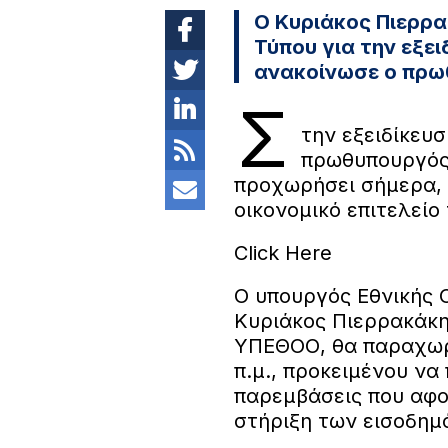
Ο Κυριάκος Πιερρ
Τύπου για την εξε
ανακοίνωσε ο πρω
Σ
την εξειδίκευ
πρωθυπουργός
προχωρήσει σήμερα, 
οικονομικό επιτελείο
Click Here
Ο υπουργός Εθνικής 
Κυριάκος Πιερρακάκης
ΥΠΕΘΟΟ, θα παραχωρή
π.μ., προκειμένου να
παρεμβάσεις που αφο
στήριξη των εισοδημ