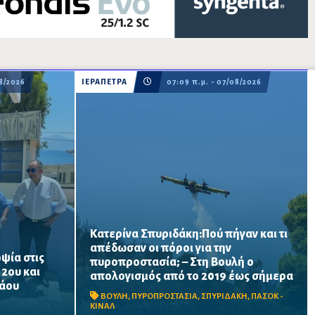
08/2026
ΙΕΡΑΠΕΤΡΑ
07:09 π.μ. - 07/08/2026
Κατερίνα Σπυριδάκη:Πού πήγαν και τι
απέδωσαν οι πόροι για την
ψία στις
πυροπροστασία; – Στη Βουλή ο
ατος
Το ΠΑΣΟΚ ζητά πλήρη απολογισμό των
 2ου και
απολογισμός από το 2019 έως σήμερα
ται να
χρηματοδοτήσεων από το 2019, στοιχεία
λάου
α σχολική
για τα προγράμματα «ΑΙΓΙΣ» και AntiNero,
ΒΟΥΛΗ
,
ΠΥΡΟΠΡΟΣΤΑΣΙΑ
,
ΣΠΥΡΙΔΑΚΗ
,
ΠΑΣΟΚ -
νίσεις
καθώς και απαντήσεις για προσωπικό,
ΚΙΝΑΛ