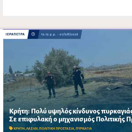
ΙΕΡΑΠΕΤΡΑ
12:15 μ.μ. - 07/08/2026
Κρήτη: Πολύ υψηλός κίνδυνος πυρκαγιάς
Σε επιφυλακή ο μηχανισμός Πολιτικής Προστασίας λόγω πολύ 
Σε επιφυλακή ο μηχανισμός Πολιτικής 
στην Κρήτη το Σάββατο 8 Αυγούστου – Απαγορεύονται η χρήση 
δασικές περιοχές, μεταξύ των οποίω...
ΚΡΗΤΗ
,
ΛΑΣΙΘΙ
,
ΠΟΛΙΤΙΚΗ ΠΡΟΣΤΑΣΙΑ
,
ΠΥΡΚΑΓΙΑ