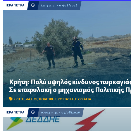
ΙΕΡΑΠΕΤΡΑ
12:15 μ.μ. - 07/08/2026
Κρήτη: Πολύ υψηλός κίνδυνος πυρκαγιάς
Σε επιφυλακή ο μηχανισμός Πολιτικής Προστασίας λόγω πολύ 
Σε επιφυλακή ο μηχανισμός Πολιτικής 
στην Κρήτη το Σάββατο 8 Αυγούστου – Απαγορεύονται η χρήση 
δασικές περιοχές, μεταξύ των οποίω...
ΚΡΗΤΗ
,
ΛΑΣΙΘΙ
,
ΠΟΛΙΤΙΚΗ ΠΡΟΣΤΑΣΙΑ
,
ΠΥΡΚΑΓΙΑ
ΙΕΡΑΠΕΤΡΑ
07:03 π.μ. - 07/08/2026