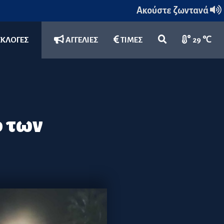
Ακούστε ζωντανά
ΕΚΛΟΓΕΣ
ΑΓΓΕΛΙΕΣ
ΤΙΜΕΣ
29 ℃
ο των