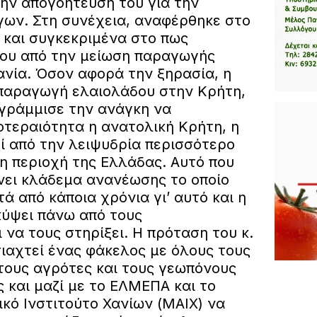
ην απογοήτευσή του για την
ων. Στη συνέχεια, αναφέρθηκε στο
 και συγκεκριμένα στο πως
του από την μείωση παραγωγής
ανία. Όσον αφορά την ξηρασία, η
 παραγωγή ελαιολάδου στην Κρήτη,
ογράμμισε την ανάγκη να
οτεραιότητα η ανατολική Κρήτη, η
ί από την λειψυδρία περισσότερο
η περιοχή της Ελλάδας. Αυτό που
γίνει κλάδεμα ανανέωσης το οποίο
ά από κάποια χρόνια γι’ αυτό και η
κύψει πάνω από τους
να τους στηρίξει. Η πρόταση του κ.
τιαχτεί ένας φάκελος με όλους τους
τους αγρότες και τους γεωπόνους
ς και μαζί με το ΕΛΜΕΠΑ και το
κό Ινστιτούτο Χανίων (ΜΑΙΧ) να