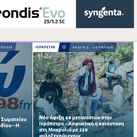
08/2026
ΙΕΡΑΠΕΤΡΑ
06:51 π.μ. - 06/08/2026
Νέα άφιξη 40 μεταναστών στην
υ Σωματείου
Ιεράπετρα – Ασφυκτική η κατάσταση
θίου – Η
ν στις
στη Μακρυλιά με 220
Δύο νέες αφίξεις σε λιγότερο από 24 ώρες
 Νικόλαο,
αυξάνουν την πίεση στο παλιό Δημοτικό
φιλοξενούμενους