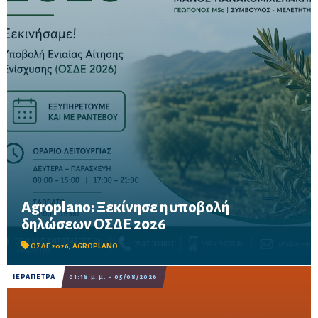
Agroplano: Ξεκίνησε η υποβολή
Έως τις 16 Οκτωβρίου η προθεσμία υποβολής – Δυνατότητα
δηλώσεων ΟΣΔΕ 2026
προκαταβολής των ενισχύσεων για τους παραγωγούς που θα
καταθέσουν την αίτησή τους μέχρι τις 15 Σεπτεμβρίου.
ΟΣΔΕ 2026
,
AGROPLANO
ΙΕΡΑΠΕΤΡΑ
01:18 μ.μ. - 05/08/2026