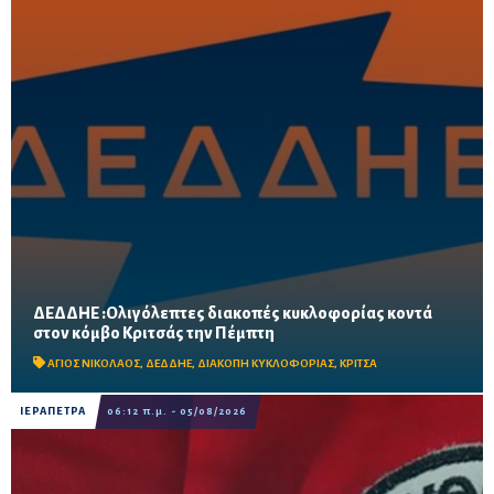
ΔΕΔΔΗΕ :Ολιγόλεπτες διακοπές κυκλοφορίας κοντά
Τρεις πεντάλεπτες διακοπές θα πραγματοποιηθούν στις 10:00
στον κόμβο Κριτσάς την Πέμπτη
το πρωί, στη θέση Λιμνί κοντά στην Αμμουδάρα και στη σήραγγα
της Νέας Εθνικής Οδού, λόγω εργασιών για ...
ΑΓΙΟΣ ΝΙΚΟΛΑΟΣ
,
ΔΕΔΔΗΕ
,
ΔΙΑΚΟΠΗ ΚΥΚΛΟΦΟΡΙΑΣ
,
ΚΡΙΤΣΑ
ΙΕΡΑΠΕΤΡΑ
06:12 π.μ. - 05/08/2026