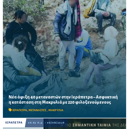
Νέα άφιξη 40 μεταναστών στην Ιεράπετρα – Ασφυκτική
Δύο νέες αφίξεις σε λιγότερο από 24 ώρες αυξάνουν την πίεση
η κατάσταση στη Μακρυλιά με 220 φιλοξενούμενους
στο παλιό Δημοτικό Σχολείο, ενώ ακόμη 40 άτομα διασώθηκαν
νότια-νοτιοανατολικά της Ιεράπετρας.
ΙΕΡΑΠΕΤΡΑ
,
ΜΕΤΑΝΑΣΤΕΣ
,
ΜΑΚΡΥΛΙΑ
ΙΕΡΑΠΕΤΡΑ
04:45 π.μ. - 06/08/2026