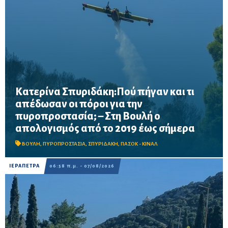
Κατερίνα Σπυριδάκη:Πού πήγαν και τι
απέδωσαν οι πόροι για την
πυροπροστασία; – Στη Βουλή ο
Το ΠΑΣΟΚ ζητά πλήρη απολογισμό των χρηματοδοτήσεων από
απολογισμός από το 2019 έως σήμερα
το 2019, στοιχεία για τα προγράμματα «ΑΙΓΙΣ» και AntiNero,
καθώς και απαντήσεις για προσωπικό, οχήματα, εναέρια μέσα
και έργα πρόληψης
ΒΟΥΛΗ
,
ΠΥΡΟΠΡΟΣΤΑΣΙΑ
,
ΣΠΥΡΙΔΑΚΗ
,
ΠΑΣΟΚ - ΚΙΝΑΛ
ΙΕΡΑΠΕΤΡΑ
06:58 π.μ. - 07/08/2026