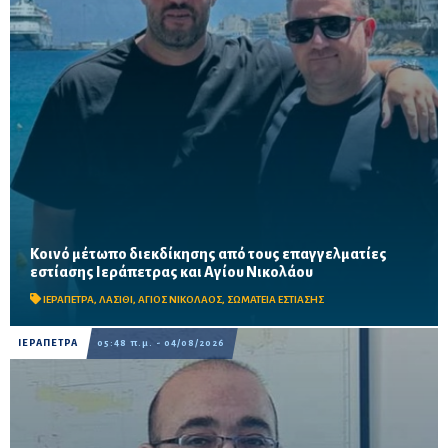
Κοινό μέτωπο διεκδίκησης από τους επαγγελματίες
Μιχελαράκης και Γιαπιτζάκης συζήτησαν για τους ελέγχους
εστίασης Ιεράπετρας και Αγίου Νικολάου
ηχορύπανσης, τις επιπτώσεις των έργων στον ΒΟΑΚ και την
οικονομική πίεση στον κλάδο – Στο επίκεντρο η επ...
ΙΕΡΑΠΕΤΡΑ
,
ΛΑΣΙΘΙ
,
ΑΓΙΟΣ ΝΙΚΟΛΑΟΣ
,
ΣΩΜΑΤΕΙΑ ΕΣΤΙΑΣΗΣ
ΙΕΡΑΠΕΤΡΑ
05:48 π.μ. - 04/08/2026