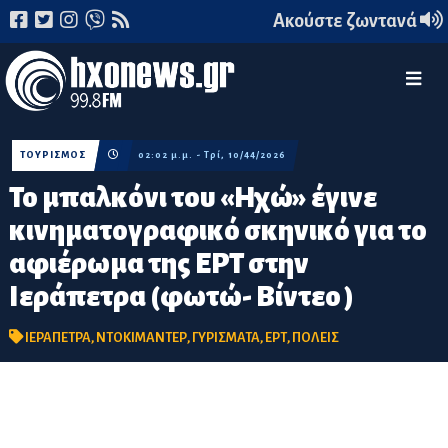
Ακούστε ζωντανά
ΤΟΥΡΙΣΜΟΣ
02:02 μ.μ. - Τρί, 10/44/2026
Το μπαλκόνι του «Ηχώ» έγινε
κινηματογραφικό σκηνικό για το
αφιέρωμα της ΕΡΤ στην
Ιεράπετρα (φωτώ- Βίντεο )
ΙΕΡΑΠΕΤΡΑ
,
ΝΤΟΚΙΜΑΝΤΕΡ
,
ΓΥΡΙΣΜΑΤΑ
,
ΕΡΤ
,
ΠΟΛΕΙΣ