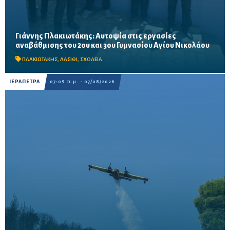
Γιάννης Πλακιωτάκης: Αυτοψία στις εργασίες
Οι παρεμβάσεις του προγράμματος «Μαριέττα Γιαννάκου»
αναβάθμισης του 2ου και 3ου Γυμνασίου Αγίου Νικολάου
αναμένεται να ολοκληρωθούν πριν από τη νέα σχολική χρονιά –
Προβλέπονται ανακαινίσεις αιθουσών, αύλειων και...
ΠΛΑΚΙΩΤΑΚΗΣ
,
ΛΑΣΙΘΙ
,
ΣΧΟΛΕΙΑ
ΙΕΡΑΠΕΤΡΑ
07:09 π.μ. - 07/08/2026