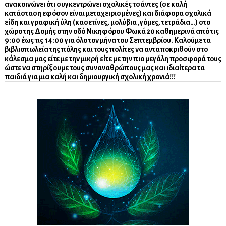
ανακοινώνει ότι συγκεντρώνει σχολικές τσάντες (σε καλή
κατάσταση εφόσον είναι μεταχειρισμένες) και διάφορα σχολικά
είδη και γραφική ύλη (κασετίνες, μολύβια ,γόμες, τετράδια…) στο
χώρο της Δομής στην οδό Νικηφόρου Φωκά 20 καθημερινά από τις
9:00 έως τις 14:00 για όλο τον μήνα του Σεπτεμβρίου. Καλούμε τα
βιβλιοπωλεία της πόλης και τους πολίτες να ανταποκριθούν στο
κάλεσμα μας είτε με την μικρή είτε με την πιο μεγάλη προσφορά τους
ώστε να στηρίξουμε τους συναναθρώπους μας και ιδιαίτερα τα
παιδιά για μια καλή και δημιουργική σχολική χρονιά!!!