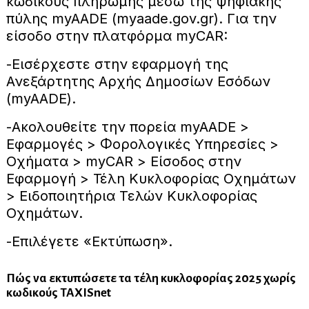
κωδικούς πληρωμής μέσω της ψηφιακής
πύλης myAADE (myaade.gov.gr). Για την
είσοδο στην πλατφόρμα myCAR:
-Εισέρχεστε στην εφαρμογή της
Ανεξάρτητης Αρχής Δημοσίων Εσόδων
(myAADE).
-Ακολουθείτε την πορεία myAADE >
Εφαρμογές > Φορολογικές Υπηρεσίες >
Οχήματα > myCAR > Είσοδος στην
Εφαρμογή > Τέλη Κυκλοφορίας Οχημάτων
> Ειδοποιητήρια Τελών Κυκλοφορίας
Οχημάτων.
-Επιλέγετε «Εκτύπωση».
Πώς να εκτυπώσετε τα τέλη κυκλοφορίας 2025 χωρίς
κωδικούς TAXISnet