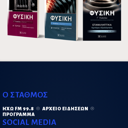
Ο ΣΤΑΘΜΟΣ
ΗΧΏ FM 99.8
ΑΡΧΕΊΟ ΕΙΔΉΣΕΩΝ
ΠΡΌΓΡΑΜΜΑ
SOCIAL MEDIA