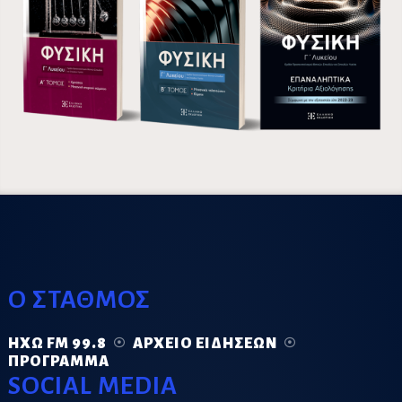
Ο ΣΤΑΘΜΟΣ
ΗΧΏ FM 99.8
ΑΡΧΕΊΟ ΕΙΔΉΣΕΩΝ
ΠΡΌΓΡΑΜΜΑ
SOCIAL MEDIA