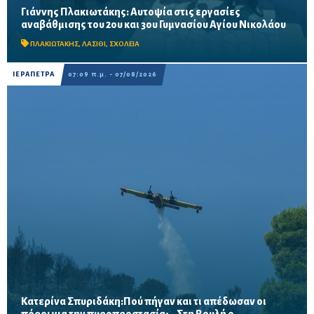
Γιάννης Πλακιωτάκης: Αυτοψία στις εργασίες
Οι παρεμβάσεις του προγράμματος «Μαριέττα Γιαννάκου»
αναβάθμισης του 2ου και 3ου Γυμνασίου Αγίου Νικολάου
αναμένεται να ολοκληρωθούν πριν από τη νέα σχολική χρονιά –
Προβλέπονται ανακαινίσεις αιθουσών, αύλειων και...
ΠΛΑΚΙΩΤΑΚΗΣ
,
ΛΑΣΙΘΙ
,
ΣΧΟΛΕΙΑ
ΙΕΡΑΠΕΤΡΑ
07:09 π.μ. - 07/08/2026
Κατερίνα Σπυριδάκη:Πού πήγαν και τι απέδωσαν οι
πόροι για την πυροπροστασία; – Στη Βουλή ο