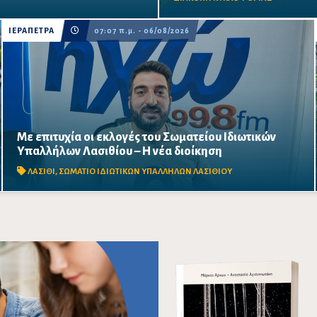
όγκων.
ΙΕΡΑΠΕΤΡΑ
07:07 π.μ. - 06/08/2026
Με επιτυχία οι εκλογές του Σωματείου Ιδιωτικών
Μαζική συμμετοχή εργαζομένων στις εκλογικές διαδικασίες
Υπαλλήλων Λασιθίου – Η νέα διοίκηση
σε Άγιο Νικόλαο, Σητεία και Ιεράπετρα – Στο επίκεντρο οι
διεκδικήσεις για εργασιακά δικαιώματα, αυξήσεις...
ΛΑΣΙΘΙ
,
ΣΩΜΑΤΙΟ ΙΔΙΩΤΙΚΩΝ ΥΠΑΛΛΗΛΩΝ ΛΑΣΙΘΙΟΥ