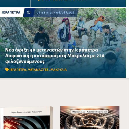
μελέτης ...
ΙΕΡΑΠΕΤΡΑ
06:51 π.μ. - 06/08/2026
Νέα άφιξη 40 μεταναστών στην Ιεράπετρα –
Ασφυκτική η κατάσταση στη Μακρυλιά με 220
Δύο νέες αφίξεις σε λιγότερο από 24 ώρες αυξάνουν την
φιλοξενούμενους
πίεση στο παλιό Δημοτικό Σχολείο, ενώ ακόμη 40 άτομα
διασώθηκαν νότια-νοτιοανατολικά της Ιεράπετρας.
ΙΕΡΑΠΕΤΡΑ
,
ΜΕΤΑΝΑΣΤΕΣ
,
ΜΑΚΡΥΛΙΑ