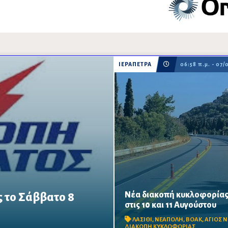
ΙΕΡΑΠΕΤΡΑ
06:58 π.μ. - 07/
Νέα διακοπή κυκλοφορίας
 το Σάββατο 8
Κλειστό από τις 09:00 έως τις 
στις 10 και 11 Αυγούστου
Αγίου Νικολάου–Νεάπολης, στ
ω απαραίτητων τεχνικών
γέφυρας Ξηροποτάμου, λόγω
ΛΑΣΙΘΙ
,
ΝΕΑΠΟΛΗ
,
ΒΟΑΚ
,
ΑΓΙΟΣ 
απομάκρυνσης επισφαλών β
ΔΙΑΚΟΠΗ ΚΥΚΛΟΦΟΡΙΑΣ