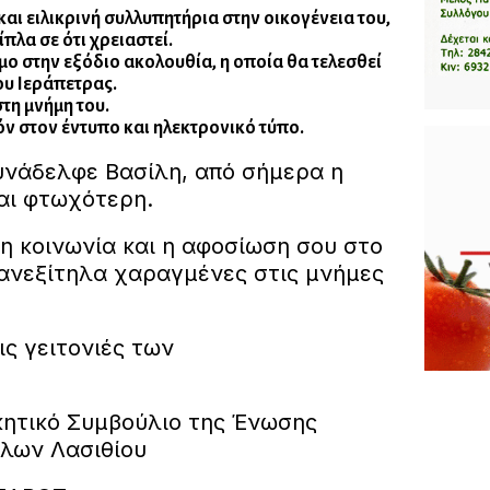
αι ειλικρινή συλλυπητήρια στην οικογένεια του,
πλα σε ότι χρειαστεί.
 στην εξόδιο ακολουθία, η οποία θα τελεσθεί
ου Ιεράπετρας.
τη μνήμη του.
όν στον έντυπο και ηλεκτρονικό τύπο.
νάδελφε Βασίλη, από σήμερα η
ναι φτωχότερη.
κοινωνία και η αφοσίωση σου στο
 ανεξίτηλα χαραγμένες στις μνήμες
ς γειτονιές των
ν.
ό Συμβούλιο της Ένωσης
λων Λασιθίου