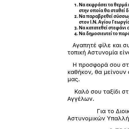
Να εκφράσει τα θερμά κ
στην οποία θα σταθεί δί
Να παραβρεθεί σύσσωμο
στον Ι.Ν. Αγίου Γεωργί
Να κατατεθεί στεφάνι σ
Να δημοσιευτεί το παρ
Αγαπητέ φίλε και συ
τοπική Αστυνομία εί
Η προσφορά σου στη 
καθήκον, θα μείνουν
μας.
Καλό σου ταξίδι στι
Αγγέλω
Για το Διοικητικ
Αστυνομικών Υπαλλή