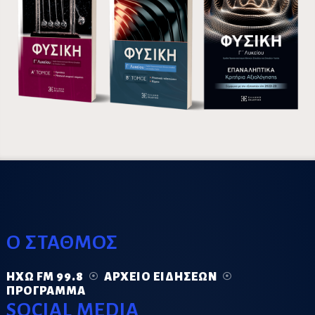
Ο ΣΤΑΘΜΟΣ
ΗΧΏ FM 99.8
ΑΡΧΕΊΟ ΕΙΔΉΣΕΩΝ
ΠΡΌΓΡΑΜΜΑ
SOCIAL MEDIA