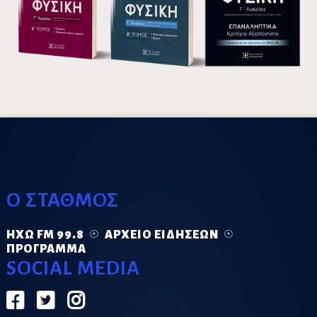
Ο ΣΤΑΘΜΟΣ
ΗΧΏ FM 99.8
ΑΡΧΕΊΟ ΕΙΔΉΣΕΩΝ
ΠΡΌΓΡΑΜΜΑ
SOCIAL MEDIA