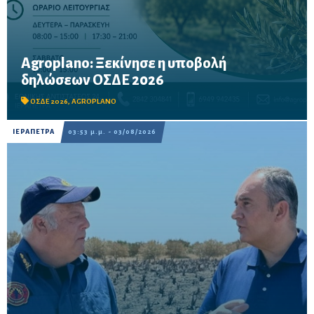
Agroplano: Ξεκίνησε η υποβολή
Έως τις 16 Οκτωβρίου η προθεσμία υποβολής – Δυνατότητα
δηλώσεων ΟΣΔΕ 2026
προκαταβολής των ενισχύσεων για τους παραγωγούς που θα
καταθέσουν την αίτησή τους μέχρι τις 15 Σεπτεμβρίου.
ΟΣΔΕ 2026
,
AGROPLANO
ΙΕΡΑΠΕΤΡΑ
03:53 μ.μ. - 03/08/2026