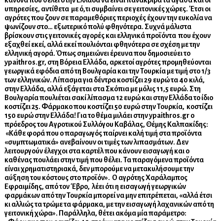
κανόνα που θέλει στην Ελλάδα να είναι πανάκριβα τα αγαθά και οι
υπηρεσίες, αντίθετα με ό,τι συμβαίνει σε γειτονικές χώρες. Έτσι οι
αγρότες που ζουν σε παραμεθόριες περιοχές έχουν την ευκολία να
ψωνίζουν στο… εξωτερικό πολύ φθηνότερα. Συχνά μάλιστα
βρίσκουν στις γειτονικές αγορές και ελληνικά προϊόντα που έχουν
εξαχθεί εκεί, αλλά εκεί πουλιόνται φθηνότερα σε σχέση με την
ελληνική αγορά.
Όπως σημειώνει έρευνα που δημοσιεύει το
ypaithros.gr, στη Βόρεια Ελλάδα, αρκετοί αγρότες προμηθεύονται
γεωργικά εφόδια από τη Βουλγαρία και την Τουρκία με τιμή στο 1/3
των ελληνικών. Λίπασμα για δέντρα κοστίζει 29 ευρώ τα 40 κιλά,
στην Ελλάδα, αλλά εξάγεται στα Σκόπια με μόλις 11,5 ευρώ. Στη
Βουλγαρία πουλιέται σακί λίπασμα 12 ευρώ και στην Ελλάδα το ίδιο
κοστίζει 25. Φάρμακο που κοστίζει 50 ευρώ στην Τουρκία, κοστίζει
150 ευρώ στην Ελλάδα!
Για το θέμα μιλάει στην ypaithros.gr o
πρόεδρος του Αγροτικού Συλλόγου Καβάλας, Θέμης Καλπακίδης:
«Κάθε φορά που ο παραγωγός παίρνει καλή τιμή στα προϊόντα
«συμπτωματικά» ανεβαίνουν οι τιμές των λιπασμάτων. Δεν
λειτουργούν έλεγχοι στα καρτέλ που κάνουν εισαγωγή και ο
καθένας πουλάει στην τιμή που θέλει. Τα παραγόμενα προϊόντα
είναι χρηματιστηριακά, δεν μπορούμε να μετακυλήσουμε την
αύξηση του κόστους στο προϊόν».
Ο αγρότης Χαράλαμπος
Εφραιμίδης, από τον Έβρο, λέει ότι η εισαγωγή γεωργικών
φαρμάκων από την Τουρκία μπορεί να μην επιτρέπεται, «αλλά έτσι
κι αλλιώς τα τρώμε τα φάρμακα, με την εισαγωγή λαχανικών από τη
γειτονική χώρα». Παράλληλα, θέτει ακόμα μία παράμετρο: