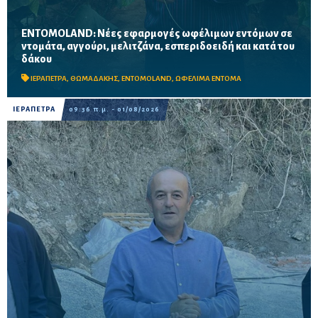
ENTOMOLAND: Νέες εφαρμογές ωφέλιμων εντόμων σε
ντομάτα, αγγούρι, μελιτζάνα, εσπεριδοειδή και κατά του
Ο Αντώνης Θωμαδάκης παρουσιάζει στον Ηχώ 99.8 τα νέα
δάκου
βιολογικά «όπλα» της ENTOMOLAND για ντομάτα, ντοματίνι
βελανίδι, αγγούρι και μελιτζάνα, που ταξιδεύουν σε ο...
ΙΕΡΑΠΕΤΡΑ
,
ΘΩΜΑΔΑΚΗΣ
,
ΕΝΤΟΜΟLAND
,
ΩΦΕΛΙΜΑ ΕΝΤΟΜΑ
ΙΕΡΑΠΕΤΡΑ
09:36 π.μ. - 01/08/2026