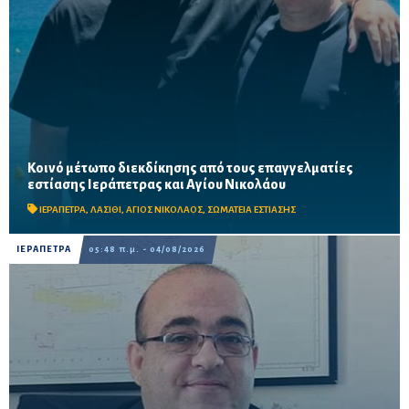
Κοινό μέτωπο διεκδίκησης από τους επαγγελματίες
Μιχελαράκης και Γιαπιτζάκης συζήτησαν για τους ελέγχους
εστίασης Ιεράπετρας και Αγίου Νικολάου
ηχορύπανσης, τις επιπτώσεις των έργων στον ΒΟΑΚ και την
οικονομική πίεση στον κλάδο – Στο επίκεντρο η επ...
ΙΕΡΑΠΕΤΡΑ
,
ΛΑΣΙΘΙ
,
ΑΓΙΟΣ ΝΙΚΟΛΑΟΣ
,
ΣΩΜΑΤΕΙΑ ΕΣΤΙΑΣΗΣ
ΙΕΡΑΠΕΤΡΑ
05:48 π.μ. - 04/08/2026