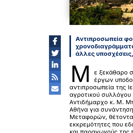
Αντιπροσωπεία φο
χρονοδιαγράμματα
άλλες υποσχέσεις,
Μ
ε ξεκάθαρο 
έργων υποδο
αντιπροσωπεία της Ι
αγροτικού συλλόγου 
Αντιδήμαρχο κ. Μ. Μ
Αθήνα για συνάντηση
Μεταφορών, θέτοντας
εκκρεμότητες που εδ
και παραγωγούς της 