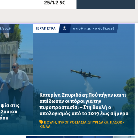
08/2026
ΙΕΡΑΠΕΤΡΑ
07:09 π.μ. - 07/08/2026
Κατερίνα Σπυριδάκη:Πού πήγαν και τι
απέδωσαν οι πόροι για την
ψία στις
πυροπροστασία; – Στη Βουλή ο
ατος
Το ΠΑΣΟΚ ζητά πλήρη απολογισμό των
 2ου και
απολογισμός από το 2019 έως σήμερα
ται να
χρηματοδοτήσεων από το 2019, στοιχεία
λάου
α σχολική
για τα προγράμματα «ΑΙΓΙΣ» και AntiNero,
ΒΟΥΛΗ
,
ΠΥΡΟΠΡΟΣΤΑΣΙΑ
,
ΣΠΥΡΙΔΑΚΗ
,
ΠΑΣΟΚ -
νίσεις
καθώς και απαντήσεις για προσωπικό,
ΚΙΝΑΛ
οχήματα, ε...