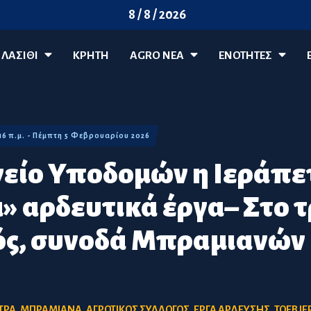
8 / 8 / 2026
ΛΑΣΊΘΙ
ΚΡΗΤΗ
AGRO ΝΈΑ
ΕΝΟΤΗΤΕΣ
:16 π.μ. - Πέμπτη 5 Φεβρουαρίου 2026
είο Υποδομών η Ιεράπετ
 αρδευτικά έργα– Στο 
ς, συνοδά Μπραμιανών 
ΤΡΑ
,
ΜΠΡΑΜΙΑΝΑ
,
ΑΓΡΟΤΙΚΟΣ ΣΥΛΛΟΓΟΣ
,
ΕΡΓΑ ΑΡΔΕΥΣΗΣ
,
ΤΟΕΒ Ι