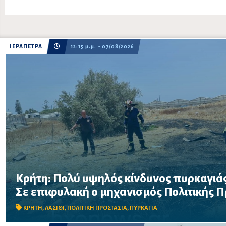
ΙΕΡΑΠΕΤΡΑ
12:15 μ.μ. - 07/08/2026
Κρήτη: Πολύ υψηλός κίνδυνος πυρκαγιάς
Σε επιφυλακή ο μηχανισμός Πολιτικής Προστασίας λόγω πολύ 
Σε επιφυλακή ο μηχανισμός Πολιτικής 
στην Κρήτη το Σάββατο 8 Αυγούστου – Απαγορεύονται η χρήση 
δασικές περιοχές, μεταξύ των οποίω...
ΚΡΗΤΗ
,
ΛΑΣΙΘΙ
,
ΠΟΛΙΤΙΚΗ ΠΡΟΣΤΑΣΙΑ
,
ΠΥΡΚΑΓΙΑ