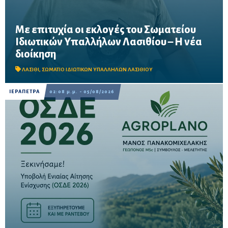
Με επιτυχία οι εκλογές του Σωματείου
Ιδιωτικών Υπαλλήλων Λασιθίου – Η νέα
Μαζική συμμετοχή εργαζομένων στις εκλογικές διαδικασίες σε
διοίκηση
Άγιο Νικόλαο, Σητεία και Ιεράπετρα – Στο επίκεντρο οι
διεκδικήσεις για εργασιακά δικαιώματα, αυξήσεις μισθών και
συλλογικές συμβάσεις.
ΛΑΣΙΘΙ
,
ΣΩΜΑΤΙΟ ΙΔΙΩΤΙΚΩΝ ΥΠΑΛΛΗΛΩΝ ΛΑΣΙΘΙΟΥ
ΙΕΡΑΠΕΤΡΑ
02:08 μ.μ. - 05/08/2026