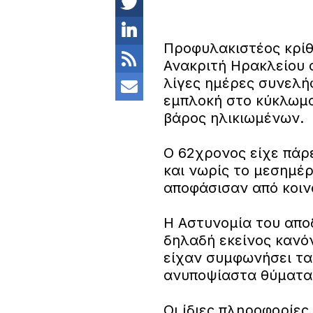
Προφυλακιστέος κρίθ
Ανακριτή Ηρακλείου 
λίγες ημέρες συνελήφ
εμπλοκή στο κύκλωμα
βάρος ηλικιωμένων.
Ο 62χρονος είχε πάρ
και νωρίς το μεσημέρ
αποφάσισαν από κοιν
Η Αστυνομία του αποδ
δηλαδή εκείνος κανόν
είχαν συμφωνήσει τα
ανυποψίαστα θύματα
Οι ίδιες πληροφορίες