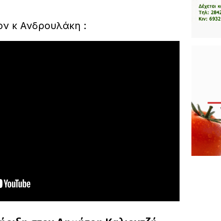
ν κ Ανδρουλάκη :