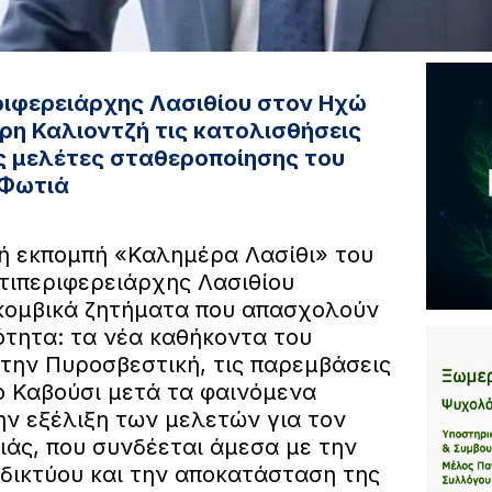
ριφερειάρχης Λασιθίου στον Ηχώ
τρη Καλιοντζή τις κατολισθήσεις
ις μελέτες σταθεροποίησης του
 Φωτιά
ή εκπομπή «Καλημέρα Λασίθι» του
ντιπεριφερειάρχης Λασιθίου
κομβικά ζητήματα που απασχολούν
ότητα: τα νέα καθήκοντα του
την Πυροσβεστική, τις παρεμβάσεις
ο Καβούσι μετά τα φαινόμενα
ην εξέλιξη των μελετών για τον
ιάς, που συνδέεται άμεσα με την
 δικτύου και την αποκατάσταση της