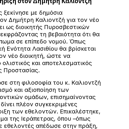
τήριξη στον Δημήτρη Καλιοντζή
ς ξεκίνησε με δημόσια
ον Δημήτρη Καλιοντζή για τον νέο
ι ως διοικητής Πυροσβεστικών
 εκφράζοντας τη βεβαιότητα ότι θα
πωμα σε επίπεδο νομού. Όπως
κή Ενότητα Λασιθίου θα βρίσκεται
ον νέο διοικητή, ώστε να
 ολιστικός και αποτελεσματικός
ς Προστασίας.
σε στη φιλοσοφία του κ. Καλιοντζή
ισμό και αξιοποίηση των
οντικών ομάδων, επισημαίνοντας
ο δίνει πλέον συγκεκριμένες
ριξη των εθελοντών. Επικαλέστηκε,
γμα της Ιεράπετρας, όπου –όπως
με εθελοντές απέδωσε στην πράξη,