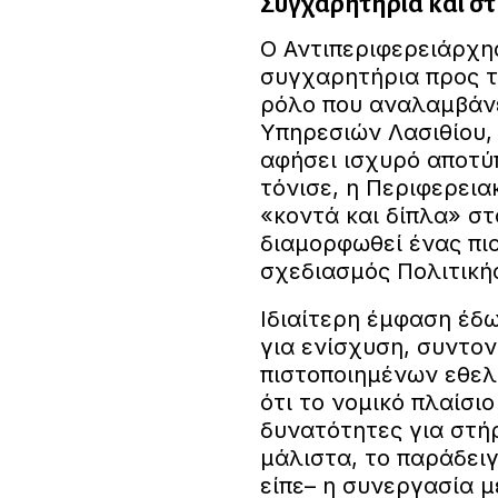
Συγχαρητήρια και σ
Ο Αντιπεριφερειάρχη
συγχαρητήρια προς τ
ρόλο που αναλαμβάνε
Υπηρεσιών Λασιθίου,
αφήσει ισχυρό αποτύ
τόνισε, η Περιφερεια
«κοντά και δίπλα» στ
διαμορφωθεί ένας πιο
σχεδιασμός Πολιτική
Ιδιαίτερη έμφαση έδω
για ενίσχυση, συντον
πιστοποιημένων εθελ
ότι το νομικό πλαίσι
δυνατότητες για στή
μάλιστα, το παράδει
είπε– η συνεργασία 