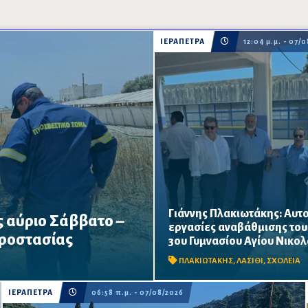
ΙΕΡΑΠΕΤΡΑ
12:04 μ.μ. - 07/
Γιάννης Πλακιωτάκης: Αυτο
 αύριο Σάββατο –
Οι παρεμβάσεις του προγράμμ
εργασίες αναβάθμισης του
«Μαριέττα Γιαννάκου» αναμένε
υψηλού κινδύνου πυρκαγιάς
Προστασίας
3ου Γυμνασίου Αγίου Νικο
ολοκληρωθούν πριν από τη νέ
φωτιάς και η πρόσβαση σε
χρονιά – Προβλέπονται ανακαι
ΠΛΑΚΙΩΤΑΚΗΣ
,
ΛΑΣΙΘΙ
,
ΣΧΟΛΕΙΑ
αιθουσών, αύλειων και...
ΙΕΡΑΠΕΤΡΑ
06:58 π.μ. - 07/08/2026