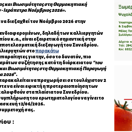
ίας και Βιωσιμότητας στη Θερμοκηπιακή
- Ιεράπετρα Νοέμβριος 2026»
.
 να διεξαχθεί
τον
Νοέμβριο 2026
στην
 ενδιαφερομένων, δηλαδή των καλλιεργητών
ίου κ.α.,
είναι εξαιρετικά σημαντική
στην
 αποτελεσματική διεξαγωγή του Συνεδρίου.
λλιεργητών στο
παρακάτω
απαραίτητες για την, όσο το δυνατόν, πιο
εμάτων συζήτησης κατά τη διάρκεια του
"1ου
ς και Βιωσιμότητας στη Θερμοκηπιακή Παραγωγή
α 2026
".
παρακαλείται να προχωρήσει σε τουλάχιστον 2
τε να είναι εφικτή η προτεραιοποίηση των
καλυφθούν στα πλαίσια του Συνεδρίου.
υμπλήρωση του ερωτηματολογίου να γίνει το
ρασκευή
12/06/2026.
 συμμετοχή σας.
ίου :