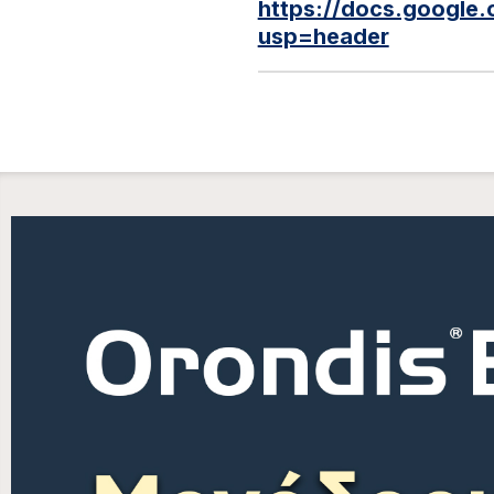
https://docs.googl
usp=header