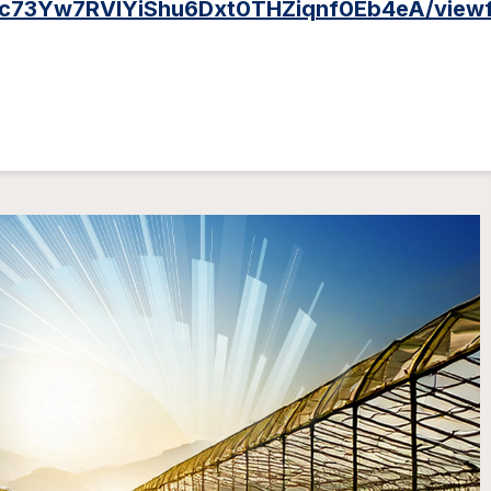
R3c73Yw7RVlYiShu6Dxt0THZiqnf0Eb4eA/view