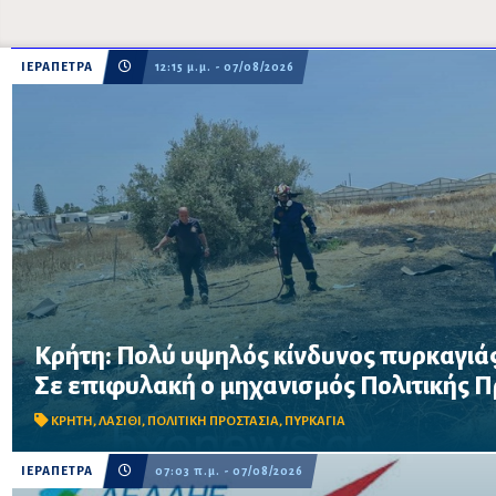
ΙΕΡΑΠΕΤΡΑ
12:15 μ.μ. - 07/08/2026
Κρήτη: Πολύ υψηλός κίνδυνος πυρκαγιάς
Σε επιφυλακή ο μηχανισμός Πολιτικής Προστασίας λόγω πολύ 
Σε επιφυλακή ο μηχανισμός Πολιτικής 
στην Κρήτη το Σάββατο 8 Αυγούστου – Απαγορεύονται η χρήση 
δασικές περιοχές, μεταξύ των οποίω...
ΚΡΗΤΗ
,
ΛΑΣΙΘΙ
,
ΠΟΛΙΤΙΚΗ ΠΡΟΣΤΑΣΙΑ
,
ΠΥΡΚΑΓΙΑ
ΙΕΡΑΠΕΤΡΑ
07:03 π.μ. - 07/08/2026