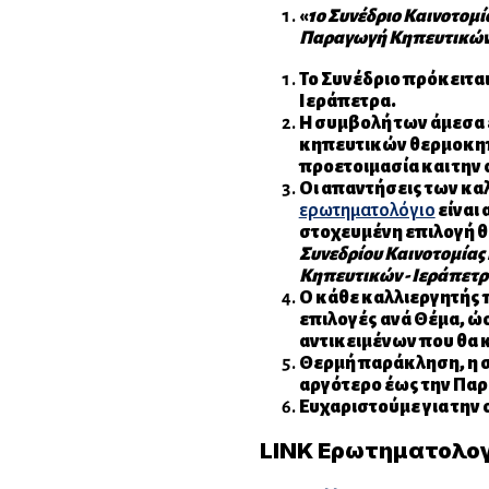
«
1ο Συνέδριο Καινοτομ
Παραγωγή Κηπευτικών 
Το Συνέδριο πρόκειται
Ιεράπετρα.
Η συμβολή των άμεσα
κηπευτικών θερμοκηπ
προετοιμασία και την
Οι απαντήσεις των κα
ερωτηματολόγιο
είναι 
στοχευμένη επιλογή θ
Συνεδρίου Καινοτομία
Κηπευτικών - Ιεράπετρ
Ο κάθε καλλιεργητής 
επιλογές ανά Θέμα, ώσ
αντικειμένων που θα 
Θερμή παράκληση, η σ
αργότερο έως την Πα
Ευχαριστούμε για την
LINK Ερωτηματολογ