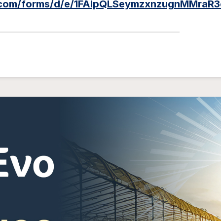
e.com/forms/d/e/1FAIpQLSeymzxnzugnMMra