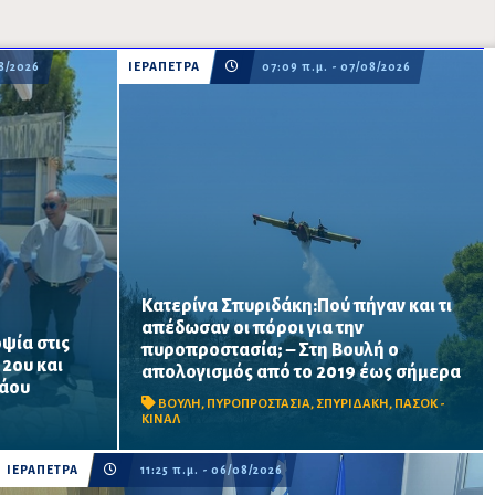
08/2026
ΙΕΡΑΠΕΤΡΑ
07:09 π.μ. - 07/08/2026
Κατερίνα Σπυριδάκη:Πού πήγαν και τι
απέδωσαν οι πόροι για την
ψία στις
πυροπροστασία; – Στη Βουλή ο
ατος
Το ΠΑΣΟΚ ζητά πλήρη απολογισμό των
 2ου και
απολογισμός από το 2019 έως σήμερα
ται να
χρηματοδοτήσεων από το 2019, στοιχεία
λάου
α σχολική
για τα προγράμματα «ΑΙΓΙΣ» και AntiNero,
ΒΟΥΛΗ
,
ΠΥΡΟΠΡΟΣΤΑΣΙΑ
,
ΣΠΥΡΙΔΑΚΗ
,
ΠΑΣΟΚ -
νίσεις
καθώς και απαντήσεις για προσωπικό,
ΚΙΝΑΛ
οχήματα, ε...
ΙΕΡΑΠΕΤΡΑ
11:25 π.μ. - 06/08/2026