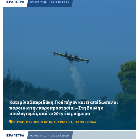
ΙΕΡΑΠΕΤΡΑ
07:09 π.μ. - 07/08/2026
Κατερίνα Σπυριδάκη:Πού πήγαν και τι απέδωσαν οι
πόροι για την πυροπροστασία; – Στη Βουλή ο
Το ΠΑΣΟΚ ζητά πλήρη απολογισμό των χρηματοδοτήσεων από
απολογισμός από το 2019 έως σήμερα
το 2019, στοιχεία για τα προγράμματα «ΑΙΓΙΣ» και AntiNero,
καθώς και απαντήσεις για προσωπικό, οχήματα, ε...
ΒΟΥΛΗ
,
ΠΥΡΟΠΡΟΣΤΑΣΙΑ
,
ΣΠΥΡΙΔΑΚΗ
,
ΠΑΣΟΚ - ΚΙΝΑΛ
ΙΕΡΑΠΕΤΡΑ
07:03 π.μ. - 07/08/2026