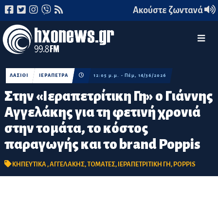
Ακούστε ζωντανά
ΛΑΣΙΘΙ
ΙΕΡΑΠΕΤΡΑ
12:05 μ.μ. - Πέμ, 14/36/2026
Στην «Ιεραπετρίτικη Γη» ο Γιάννης
Αγγελάκης για τη φετινή χρονιά
στην τομάτα, το κόστος
παραγωγής και το brand Poppis
ΚΗΠΕΥΤΙΚΑ
,
ΑΓΓΕΛΑΚΗΣ
,
ΤΟΜΑΤΕΣ
,
ΙΕΡΑΠΕΤΡΙΤΙΚΗ ΓΗ
,
POPPIS