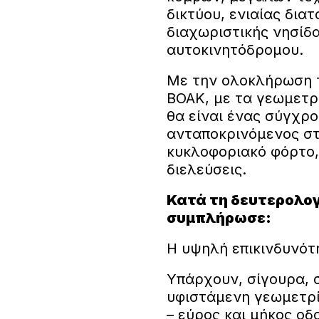
δικτύου, ενιαίας δια
διαχωριστικής νησίδα
αυτοκινητόδρομου.
Με την ολοκλήρωση 
ΒΟΑΚ, με τα γεωμετρι
θα είναι ένας σύγχρ
ανταποκρινόμενος σ
κυκλοφοριακό φόρτο,
διελεύσεις.
Κατά τη δευτερολογ
συμπλήρωσε:
Η υψηλή επικινδυνότ
Υπάρχουν, σίγουρα, σ
υφιστάμενη γεωμετρί
– εύρος και μήκος οδ