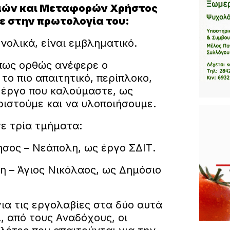
μών και Μεταφορών Χρήστος
ε στην πρωτολογία του:
νολικά, είναι εμβληματικό.
πως ορθώς ανέφερε ο
το πιο απαιτητικό, περίπλοκο,
 έργο που καλούμαστε, ως
ριστούμε και να υλοποιήσουμε.
σε τρία τμήματα:
σος – Νεάπολη, ως έργο ΣΔΙΤ.
 – Άγιος Νικόλαος, ως Δημόσιο
ια τις εργολαβίες στα δύο αυτά
, από τους Αναδόχους, οι