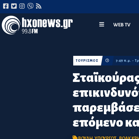
WEB TV
ΤΟΥΡΙΣΜΟΣ
7:49 π.μ. - 
Σταϊκούρας
επικινδυνότ
παρεμβάσει
επόμενο κα
ΒΟΥΛΗ
,
ΥΠΟΥΡΓΟΣ
,
ΒΟΑΚ ΚΡ