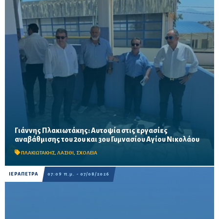
Γιάννης Πλακιωτάκης: Αυτοψία στις εργασίες
Οι παρεμβάσεις του προγράμματος «Μαριέττα Γιαννάκου»
αναβάθμισης του 2ου και 3ου Γυμνασίου Αγίου Νικολάου
αναμένεται να ολοκληρωθούν πριν από τη νέα σχολική χρονιά –
Προβλέπονται ανακαινίσεις αιθουσών, αύλειων και...
ΠΛΑΚΙΩΤΑΚΗΣ
,
ΛΑΣΙΘΙ
,
ΣΧΟΛΕΙΑ
ΙΕΡΑΠΕΤΡΑ
07:09 π.μ. - 07/08/2026