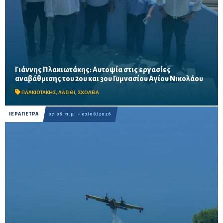
Γιάννης Πλακιωτάκης: Αυτοψία στις εργασίες
Οι παρεμβάσεις του προγράμματος «Μαριέττα Γιαννάκου»
αναβάθμισης του 2ου και 3ου Γυμνασίου Αγίου Νικολάου
αναμένεται να ολοκληρωθούν πριν από τη νέα σχολική χρονιά –
Προβλέπονται ανακαινίσεις αιθουσών, αύλειων και...
ΠΛΑΚΙΩΤΑΚΗΣ
,
ΛΑΣΙΘΙ
,
ΣΧΟΛΕΙΑ
ΙΕΡΑΠΕΤΡΑ
07:09 π.μ. - 07/08/2026