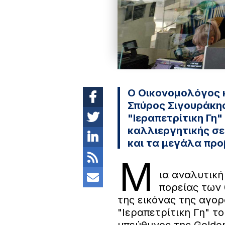
Ο Οικονομολόγος κ
Σπύρος Σιγουράκη
"Ιεραπετρίτικη Γη"
καλλιεργητικής σεζ
και τα μεγάλα πρ
Μ
ια αναλυτική
πορείας των
της εικόνας της αγο
"Ιεραπετρίτικη Γη" τ