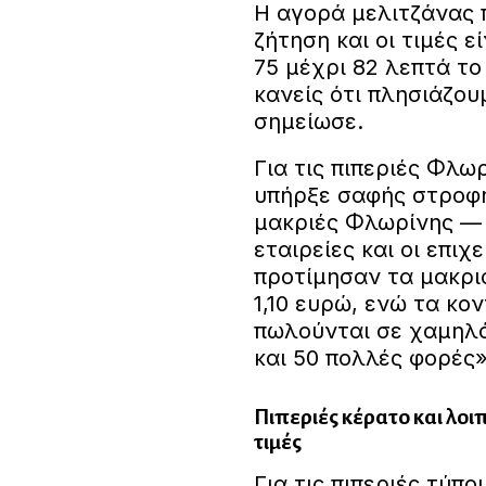
Η αγορά μελιτζάνας 
ζήτηση και οι τιμές ε
75 μέχρι 82 λεπτά το 
κανείς ότι πλησιάζου
σημείωσε.
Για τις πιπεριές Φλωρ
υπήρξε σαφής στροφή
μακριές Φλωρίνης — ό
εταιρείες και οι επι
προτίμησαν τα μακριά
1,10 ευρώ, ενώ τα κο
πωλούνται σε χαμηλότ
και 50 πολλές φορές»
Πιπεριές κέρατο και λοι
τιμές
Για τις πιπεριές τύπ