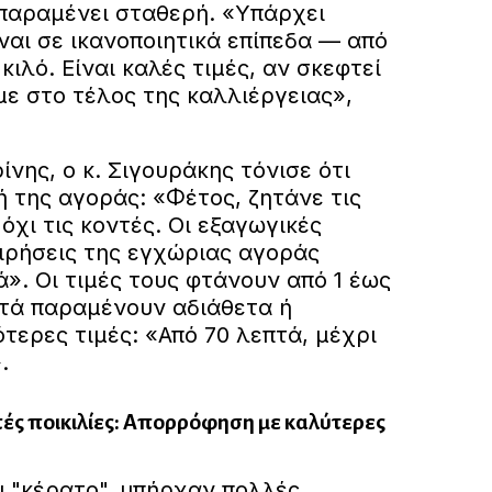
παραμένει σταθερή. «Υπάρχει
ίναι σε ικανοποιητικά επίπεδα — από
κιλό. Είναι καλές τιμές, αν σκεφτεί
με στο τέλος της καλλιέργειας»,
ίνης, ο κ. Σιγουράκης τόνισε ότι
 της αγοράς: «Φέτος, ζητάνε τις
χι τις κοντές. Οι εξαγωγικές
χειρήσεις της εγχώριας αγοράς
». Οι τιμές τους φτάνουν από 1 έως
ντά παραμένουν αδιάθετα ή
ερες τιμές: «Από 70 λεπτά, μέχρι
.
πές ποικιλίες: Απορρόφηση με καλύτερες
ου "κέρατο", υπήρχαν πολλές