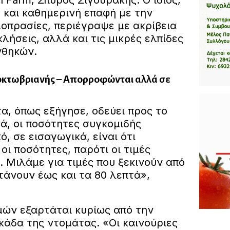
 Farm, Σπύρος Σιγουράκης. Ο ίδιος,
 και καθημερινή επαφή με την
μοπρασίες, περιέγραψε με ακρίβεια
οκλήσεις, αλλά και τις μικρές ελπίδες
νθηκών.
 οκτωβριανής – Απορροφώνται αλλά σε
α, όπως εξήγησε, οδεύει προς το
ά, οι ποσότητες συγκομιδής
ό, σε εισαγωγικά, είναι ότι
ι ποσότητες, παρότι οι τιμές
 Μιλάμε για τιμές που ξεκινούν από
τάνουν έως και τα 80 λεπτά»,
μών εξαρτάται κυρίως από την
κάδα της ντομάτας. «Οι καινούριες