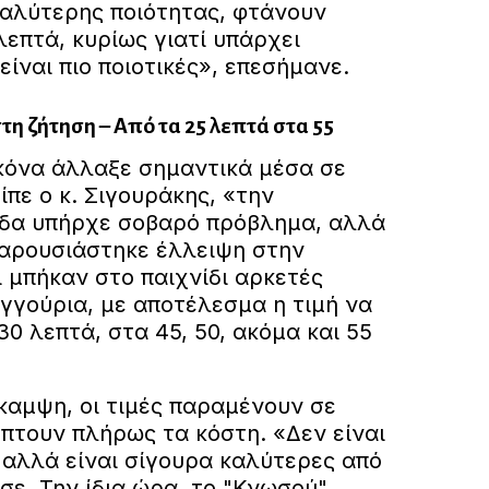
καλύτερης ποιότητας, φτάνουν
λεπτά, κυρίως γιατί υπάρχει
είναι πιο ποιοτικές», επεσήμανε.
στη ζήτηση – Από τα 25 λεπτά στα 55
ικόνα άλλαξε σημαντικά μέσα σε
ίπε ο κ. Σιγουράκης, «την
δα υπήρχε σοβαρό πρόβλημα, αλλά
αρουσιάστηκε έλλειψη στην
 μπήκαν στο παιχνίδι αρκετές
γγούρια, με αποτέλεσμα η τιμή να
30 λεπτά, στα 45, 50, ακόμα και 55
καμψη, οι τιμές παραμένουν σε
πτουν πλήρως τα κόστη. «Δεν είναι
, αλλά είναι σίγουρα καλύτερες από
σε. Την ίδια ώρα, το "Κνωσού"