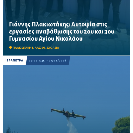
Γιάννης Πλακιωτάκης: Αυτοψία στις
εργασίες αναβάθμισης του 2ου και 3ου
Οι παρεμβάσεις του προγράμματος «Μαριέττα Γιαννάκου»
Γυμνασίου Αγίου Νικολάου
αναμένεται να ολοκληρωθούν πριν από τη νέα σχολική χρονιά –
Προβλέπονται ανακαινίσεις αιθουσών, αύλειων και αθλητικών
χώρων, καθώς και έργα προσβασ...
ΠΛΑΚΙΩΤΑΚΗΣ
,
ΛΑΣΙΘΙ
,
ΣΧΟΛΕΙΑ
ΙΕΡΑΠΕΤΡΑ
07:09 π.μ. - 07/08/2026