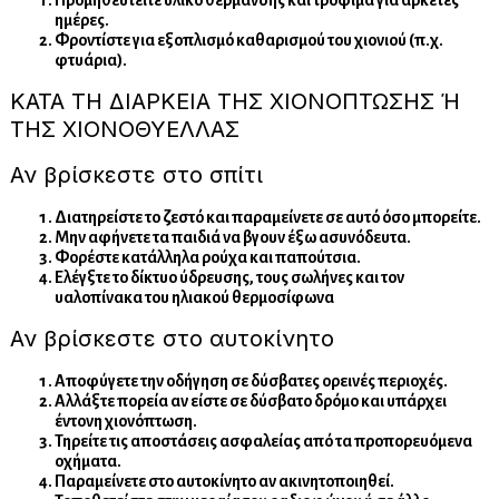
Προμηθευτείτε υλικό θέρμανσης και τρόφιμα για αρκετές
ημέρες.
Φροντίστε για εξοπλισμό καθαρισμού του χιονιού (π.χ.
φτυάρια).
ΚΑΤΑ ΤΗ ΔΙΑΡΚΕΙΑ ΤΗΣ ΧΙΟΝΟΠΤΩΣΗΣ Ή
ΤΗΣ ΧΙΟΝΟΘΥΕΛΛΑΣ
Αν βρίσκεστε στο σπίτι
Διατηρείστε το ζεστό και παραμείνετε σε αυτό όσο μπορείτε.
Μην αφήνετε τα παιδιά να βγουν έξω ασυνόδευτα.
Φορέστε κατάλληλα ρούχα και παπούτσια.
Ελέγξτε το δίκτυο ύδρευσης, τους σωλήνες και τον
υαλοπίνακα του ηλιακού θερμοσίφωνα
Αν βρίσκεστε στο αυτοκίνητο
Αποφύγετε την οδήγηση σε δύσβατες ορεινές περιοχές.
Αλλάξτε πορεία αν είστε σε δύσβατο δρόμο και υπάρχει
έντονη χιονόπτωση.
Τηρείτε τις αποστάσεις ασφαλείας από τα προπορευόμενα
οχήματα.
Παραμείνετε στο αυτοκίνητο αν ακινητοποιηθεί.