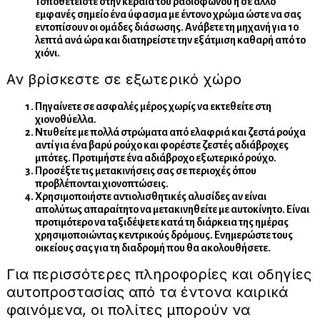
Τοποθετείστε στην κεραία του ραδιοφώνου ή σε άλλο
εμφανές σημείο ένα ύφασμα με έντονο χρώμα ώστε να σας
εντοπίσουν οι ομάδες διάσωσης. Ανάβετε τη μηχανή για 10
λεπτά ανά ώρα και διατηρείστε την εξάτμιση καθαρή από το
χιόνι.
Αν βρίσκεστε σε εξωτερικό χώρο
Πηγαίνετε σε ασφαλές μέρος χωρίς να εκτεθείτε στη
χιονοθύελλα.
Ντυθείτε με πολλά στρώματα από ελαφριά και ζεστά ρούχα
αντί για ένα βαρύ ρούχο και φορέστε ζεστές αδιάβροχες
μπότες. Προτιμήστε ένα αδιάβροχο εξωτερικό ρούχο.
Προσέξτε τις μετακινήσεις σας σε περιοχές όπου
προβλέπονται χιονοπτώσεις.
Χρησιμοποιήστε αντιολισθητικές αλυσίδες αν είναι
απολύτως απαραίτητο να μετακινηθείτε με αυτοκίνητο. Είναι
προτιμότερο να ταξιδέψετε κατά τη διάρκεια της ημέρας
χρησιμοποιώντας κεντρικούς δρόμους. Ενημερώστε τους
οικείους σας για τη διαδρομή που θα ακολουθήσετε.
Για περισσότερες πληροφορίες και οδηγίες
αυτοπροστασίας από τα έντονα καιρικά
φαινόμενα, οι πολίτες μπορούν να