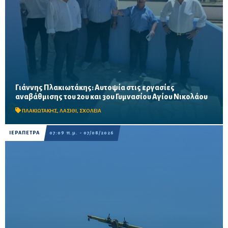
Γιάννης Πλακιωτάκης: Αυτοψία στις εργασίες
Οι παρεμβάσεις του προγράμματος «Μαριέττα Γιαννάκου»
αναβάθμισης του 2ου και 3ου Γυμνασίου Αγίου Νικολάου
αναμένεται να ολοκληρωθούν πριν από τη νέα σχολική χρονιά –
Προβλέπονται ανακαινίσεις αιθουσών, αύλειων και...
ΠΛΑΚΙΩΤΑΚΗΣ
,
ΛΑΣΙΘΙ
,
ΣΧΟΛΕΙΑ
ΙΕΡΑΠΕΤΡΑ
07:09 π.μ. - 07/08/2026