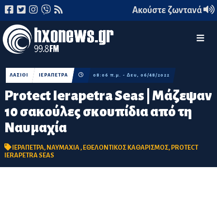
Ακούστε ζωντανά
ΛΑΣΙΘΙ
ΙΕΡΑΠΕΤΡΑ
08:06 π.μ. - Δευ, 06/48/2022
Protect Ierapetra Seas | Μάζεψαν
10 σακούλες σκουπίδια από τη
Ναυμαχία
ΙΕΡΑΠΕΤΡΑ
,
ΝΑΥΜΑΧΙΑ
,
ΕΘΕΛΟΝΤΙΚΟΣ ΚΑΘΑΡΙΣΜΟΣ
,
PROTECT
IERAPETRA SEAS