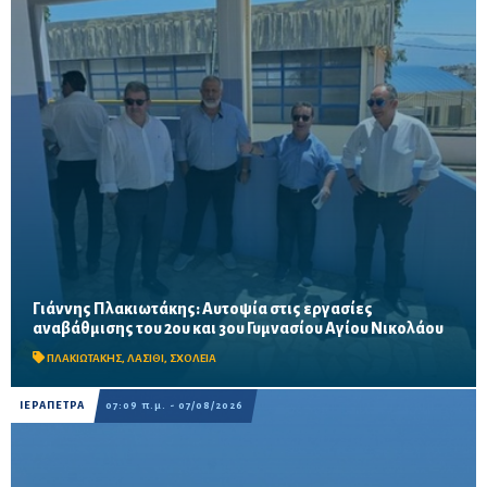
Γιάννης Πλακιωτάκης: Αυτοψία στις εργασίες
Οι παρεμβάσεις του προγράμματος «Μαριέττα Γιαννάκου»
αναβάθμισης του 2ου και 3ου Γυμνασίου Αγίου Νικολάου
αναμένεται να ολοκληρωθούν πριν από τη νέα σχολική χρονιά –
Προβλέπονται ανακαινίσεις αιθουσών, αύλειων και...
ΠΛΑΚΙΩΤΑΚΗΣ
,
ΛΑΣΙΘΙ
,
ΣΧΟΛΕΙΑ
ΙΕΡΑΠΕΤΡΑ
07:09 π.μ. - 07/08/2026