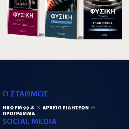
Ο ΣΤΑΘΜΟΣ
ΗΧΏ FM 99.8
ΑΡΧΕΊΟ ΕΙΔΉΣΕΩΝ
ΠΡΌΓΡΑΜΜΑ
SOCIAL MEDIA