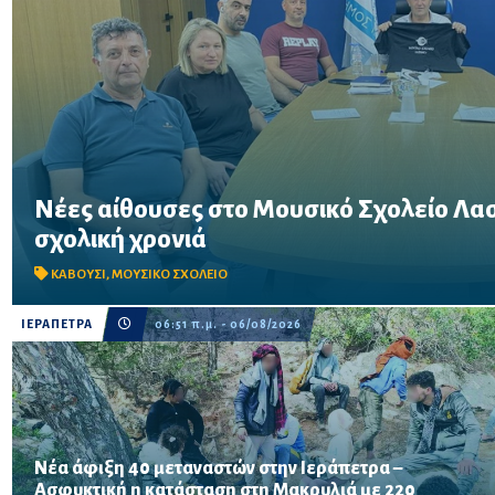
Νέες αίθουσες στο Μουσικό Σχολείο Λασι
Συνάντηση του Δημάρχου Ιεράπετρας με τον Σύλλογο Γονέων και
σχολική χρονιά
Στο επίκεντρο οι αυξημένες στεγαστικές ανάγκες και η πορεία τ
νέου Μουσικού Σχολείου.
ΚΑΒΟΥΣΙ
,
ΜΟΥΣΙΚΟ ΣΧΟΛΕΙΟ
ΙΕΡΑΠΕΤΡΑ
06:51 π.μ. - 06/08/2026
Νέα άφιξη 40 μεταναστών στην Ιεράπετρα –
Ασφυκτική η κατάσταση στη Μακρυλιά με 220