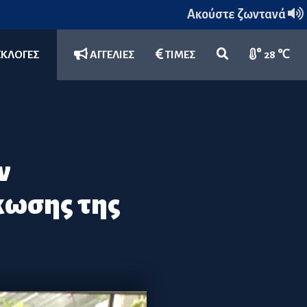
Ακούστε ζωντανά
ΕΚΛΟΓΕΣ
ΑΓΓΕΛΙΕΣ
ΤΙΜΕΣ
28 ℃
ν
κωσης της