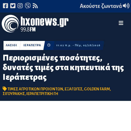
Ακούστε ζωντανά
ΛΑΣΙΘΙ
ΙΕΡΑΠΕΤΡΑ
11:02 π.μ. - Πέμ, 05/29/2026
Περιορισμένες ποσότητες,
δυνατές τιμές στα κηπευτικά της
Ιεράπετρας
ΤΙΜΕΣ ΑΓΡΟΤΙΚΩΝ ΠΡΟΙΟΝΤΩΝ
,
ΕΞΑΓΩΓΕΣ
,
GOLDEN FARM
,
ΣΙΓΟΥΡΑΚΗΣ
,
ΙΕΡΑΠΕΤΡΙΤΙΚΗ ΓΗ