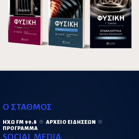
Ο ΣΤΑΘΜΟΣ
ΗΧΏ FM 99.8
ΑΡΧΕΊΟ ΕΙΔΉΣΕΩΝ
ΠΡΌΓΡΑΜΜΑ
SOCIAL MEDIA