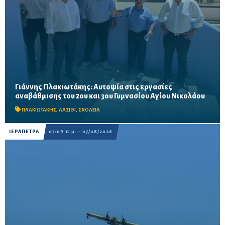
Γιάννης Πλακιωτάκης: Αυτοψία στις εργασίες
Οι παρεμβάσεις του προγράμματος «Μαριέττα Γιαννάκου»
αναβάθμισης του 2ου και 3ου Γυμνασίου Αγίου Νικολάου
αναμένεται να ολοκληρωθούν πριν από τη νέα σχολική χρονιά –
Προβλέπονται ανακαινίσεις αιθουσών, αύλειων και...
ΠΛΑΚΙΩΤΑΚΗΣ
,
ΛΑΣΙΘΙ
,
ΣΧΟΛΕΙΑ
ΙΕΡΑΠΕΤΡΑ
07:09 π.μ. - 07/08/2026