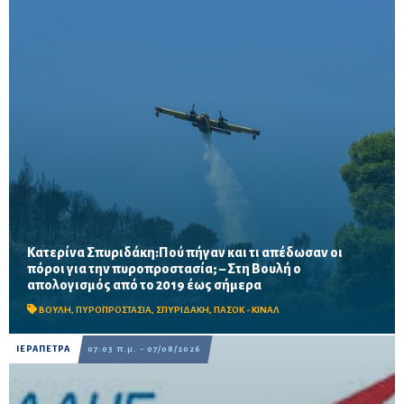
Κατερίνα Σπυριδάκη:Πού πήγαν και τι απέδωσαν οι
πόροι για την πυροπροστασία; – Στη Βουλή ο
Το ΠΑΣΟΚ ζητά πλήρη απολογισμό των χρηματοδοτήσεων από
απολογισμός από το 2019 έως σήμερα
το 2019, στοιχεία για τα προγράμματα «ΑΙΓΙΣ» και AntiNero,
καθώς και απαντήσεις για προσωπικό, οχήματα, ε...
ΒΟΥΛΗ
,
ΠΥΡΟΠΡΟΣΤΑΣΙΑ
,
ΣΠΥΡΙΔΑΚΗ
,
ΠΑΣΟΚ - ΚΙΝΑΛ
ΙΕΡΑΠΕΤΡΑ
07:03 π.μ. - 07/08/2026