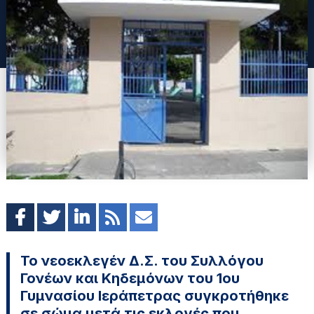
Το νεοεκλεγέν Δ.Σ. του Συλλόγου
Γονέων και Κηδεμόνων του 1ου
Γυμνασίου Ιεράπετρας συγκροτήθηκε
σε σώμα μετά τις εκλογές που