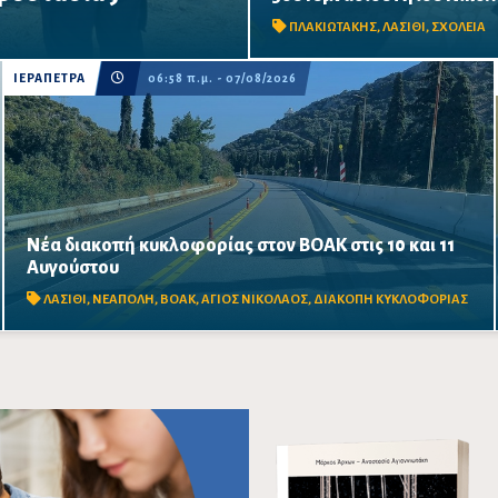
ολοκληρωθούν πριν από τη νέ
φωτιάς και η πρόσβαση σε
χρονιά – Προβλέπονται ανακαι
ΠΛΑΚΙΩΤΑΚΗΣ
,
ΛΑΣΙΘΙ
,
ΣΧΟΛΕΙΑ
αιθουσών, αύλειων και...
ΙΕΡΑΠΕΤΡΑ
06:58 π.μ. - 07/08/2026
Νέα διακοπή κυκλοφορίας στον ΒΟΑΚ στις 10 και 11
Κλειστό από τις 09:00 έως τις 17:00 το τμήμα Αγίου
Αυγούστου
Νικολάου–Νεάπολης, στο ύψος της γέφυρας Ξηροποτάμου,
λόγω απομάκρυνσης επισφαλών βραχωδών όγκων.
ΛΑΣΙΘΙ
,
ΝΕΑΠΟΛΗ
,
ΒΟΑΚ
,
ΑΓΙΟΣ ΝΙΚΟΛΑΟΣ
,
ΔΙΑΚΟΠΗ ΚΥΚΛΟΦΟΡΙΑΣ