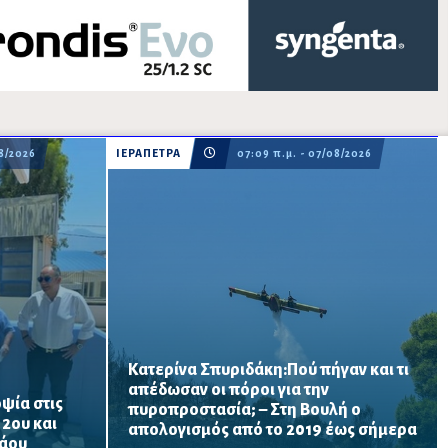
08/2026
ΙΕΡΑΠΕΤΡΑ
07:09 π.μ. - 07/08/2026
Κατερίνα Σπυριδάκη:Πού πήγαν και τι
απέδωσαν οι πόροι για την
ψία στις
πυροπροστασία; – Στη Βουλή ο
ατος
Το ΠΑΣΟΚ ζητά πλήρη απολογισμό των
 2ου και
απολογισμός από το 2019 έως σήμερα
ται να
χρηματοδοτήσεων από το 2019, στοιχεία
λάου