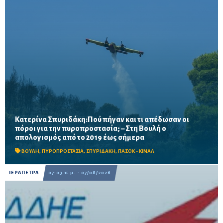
Κατερίνα Σπυριδάκη:Πού πήγαν και τι απέδωσαν οι
πόροι για την πυροπροστασία; – Στη Βουλή ο
Το ΠΑΣΟΚ ζητά πλήρη απολογισμό των χρηματοδοτήσεων από
απολογισμός από το 2019 έως σήμερα
το 2019, στοιχεία για τα προγράμματα «ΑΙΓΙΣ» και AntiNero,
καθώς και απαντήσεις για προσωπικό, οχήματα, ε...
ΒΟΥΛΗ
,
ΠΥΡΟΠΡΟΣΤΑΣΙΑ
,
ΣΠΥΡΙΔΑΚΗ
,
ΠΑΣΟΚ - ΚΙΝΑΛ
ΙΕΡΑΠΕΤΡΑ
07:03 π.μ. - 07/08/2026