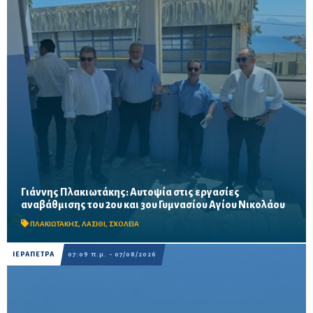
Γιάννης Πλακιωτάκης: Αυτοψία στις εργασίες
Οι παρεμβάσεις του προγράμματος «Μαριέττα Γιαννάκου»
αναβάθμισης του 2ου και 3ου Γυμνασίου Αγίου Νικολάου
αναμένεται να ολοκληρωθούν πριν από τη νέα σχολική χρονιά –
Προβλέπονται ανακαινίσεις αιθουσών, αύλειων και...
ΠΛΑΚΙΩΤΑΚΗΣ
,
ΛΑΣΙΘΙ
,
ΣΧΟΛΕΙΑ
ΙΕΡΑΠΕΤΡΑ
07:09 π.μ. - 07/08/2026