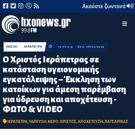
Ακούστε ζωντανά
ΛΑΣΙΘΙ
ΙΕΡΑΠΕΤΡΑ
12:09 μ.μ. - Δευ, 29/00/2025
Ο Χριστός Ιεράπετρας σε
κατάσταση υγειονομικής
εγκατάλειψης – Έκκληση των
κατοίκων για άμεση παρέμβαση
για ύδρευση και αποχέτευση -
ΦΩΤΟ & VIDEO
ΙΕΡΑΠΕΤΡΑ
,
ΥΔΡΕΥΣΗ
,
ΝΕΡΟ
,
ΧΡΙΣΤΟΣ
,
ΑΠΟΧΕΤΕΥΣΗ
,
ΠΑΤΣΑΡΙΚΑΣ